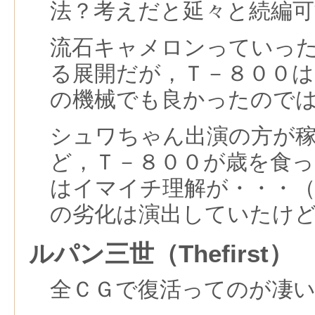
法？考えだと延々と続編可
流石キャメロンっていっ
る展開だが，Ｔ－８００
の機械でも良かったので
シュワちゃん出演の方が
ど，Ｔ－８００が歳を食
はイマイチ理解が・・・
の劣化は演出していたけ
ルパン三世（Thefirst）
全ＣＧで復活ってのが凄