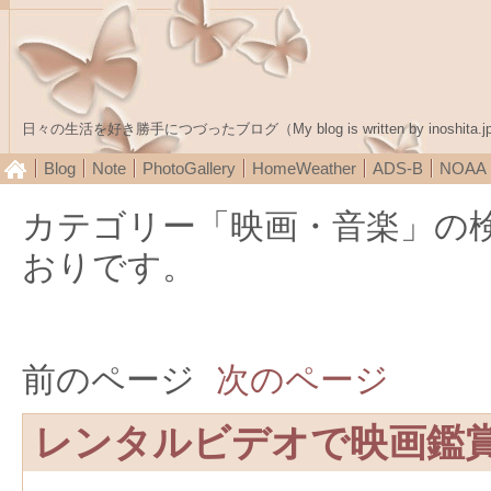
日々の生活を好き勝手につづったブログ（My blog is written by inoshita.j
Blog
Note
PhotoGallery
HomeWeather
ADS-B
NOA
カテゴリー「映画・音楽」の
おりです。
前のページ
次のページ
レンタルビデオで映画鑑