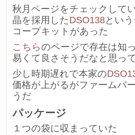
秋月ページをチェックしてい
晶を採用した
DSO138
という
コープキットがあった
こちら
のページで存在は知
易くて良さそうだなと思っ
少し時期遅れで本家の
DSO1
価格が上がるがファームバ
うだ
パッケージ
１つの袋に収まっていた