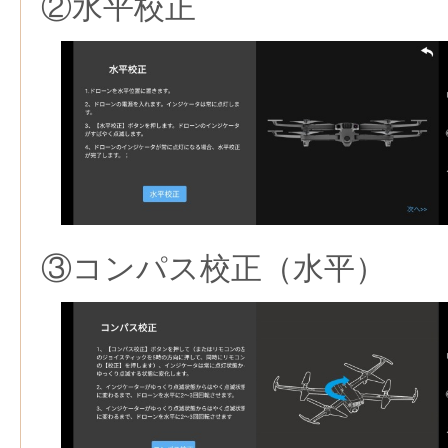
②水平校正
③コンパス校正（水平）