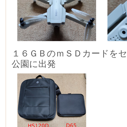
１６ＧＢのｍＳＤカードを
公園に出発