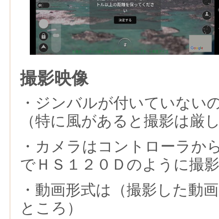
撮影映像
・ジンバルが付いていない
（特に風があると撮影は厳
・カメラはコントローラか
でＨＳ１２０Ｄのように撮
・動画形式は（撮影した動
ところ）