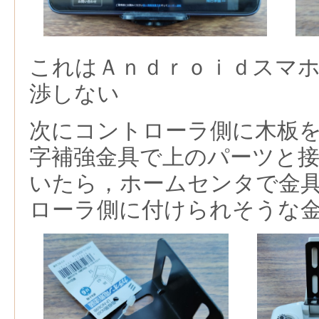
これはＡｎｄｒｏｉｄスマ
渉しない
次にコントローラ側に木板
字補強金具で上のパーツと
いたら，ホームセンタで金
ローラ側に付けられそうな