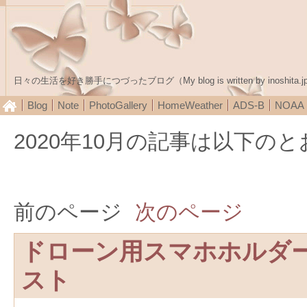
日々の生活を好き勝手につづったブログ（My blog is written by inoshita.j
Blog
Note
PhotoGallery
HomeWeather
ADS-B
NOA
2020年10月の記事は以下の
前のページ
次のページ
ドローン用スマホホルダ
スト