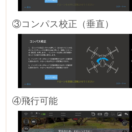
③コンパス校正（垂直）
④飛行可能