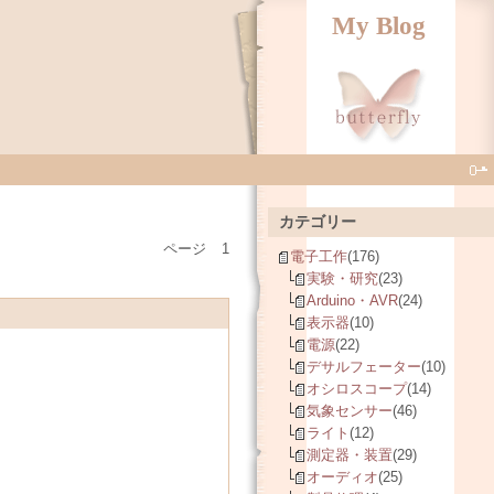
My Blog
カテゴリー
ページ
1
電子工作
(176)
実験・研究
(23)
Arduino・AVR
(24)
表示器
(10)
電源
(22)
デサルフェーター
(10)
オシロスコープ
(14)
気象センサー
(46)
ライト
(12)
測定器・装置
(29)
オーディオ
(25)