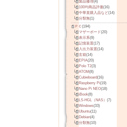
製品修理
(4)
100均商品評価
(16)
中華直購入品など
(14)
分類無
(1)
ＰＣ
(194)
マザーボード
(20)
表示系
(9)
記憶装置
(17)
入出力装置
(14)
玄箱
(14)
EPIA
(20)
Polo T2
(3)
ATOM
(8)
Cubieboard
(16)
Raspberry Pi
(19)
Nano Pi NEO
(18)
iBook
(8)
LS-HGL（NAS）
(7)
Windows
(33)
Ubuntu
(11)
Debian
(4)
分類無
(10)