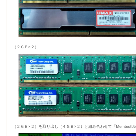
（２ＧＢ×２）
（２ＧＢ×２）を取り出し（４ＧＢ×２）と組み合わせて「Memtest