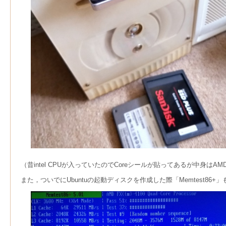
（昔intel CPUが入っていたのでCoreシールが貼ってあるが中身はAMD F
また，ついでにUbuntuの起動ディスクを作成した際「Memtest8