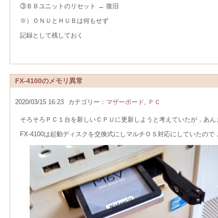
③ＢＢユニットのリセット → 復旧
※）ＯＮＵとＨＵＢは何もせず
記録として残しておく
FX-4100のメモリ異常
2020/03/15 16:23
カテゴリー：
マザーボード
,
ＰＣ
そろそろＰＣ１台を新しいＣＰＵに更新しようと考えていたが，あんまり必
FX-4100は起動ディスクを交換式にしマルチＯＳ対応にしていた