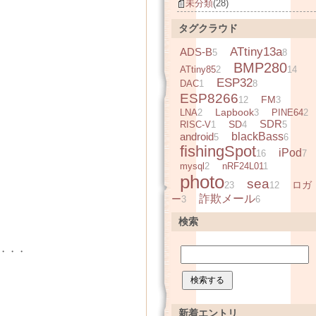
未分類
(28)
タグクラウド
ATtiny13a
ADS-B
5
8
BMP280
ATtiny85
2
14
ESP32
DAC
1
8
ESP8266
FM
12
3
Lapbook
LNA
2
3
PINE64
2
SDR
SD
RISC-V
1
4
5
android
blackBass
5
6
fishingSpot
iPod
16
7
mysql
2
nRF24L01
1
photo
sea
ロガ
23
12
詐欺メール
ー
3
6
検索
ろ・・・
新着エントリ