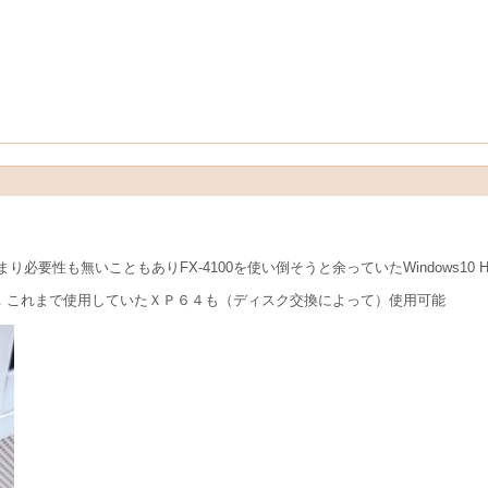
要性も無いこともありFX-4100を使い倒そうと余っていたWindows10 
ので，これまで使用していたＸＰ６４も（ディスク交換によって）使用可能