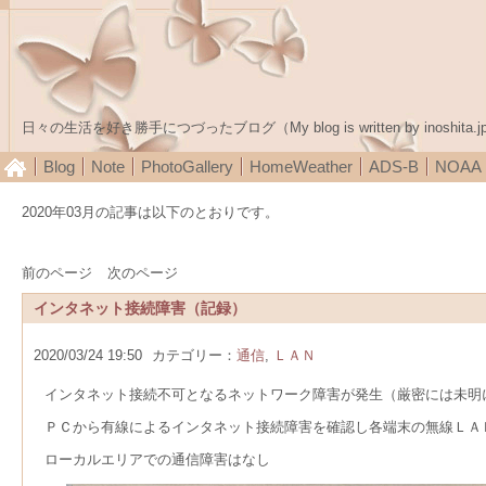
日々の生活を好き勝手につづったブログ（My blog is written by inoshita.j
Blog
Note
PhotoGallery
HomeWeather
ADS-B
NOA
2020年03月の記事は以下のとおりです。
前のページ
次のページ
インタネット接続障害（記録）
2020/03/24 19:50
カテゴリー：
通信
,
ＬＡＮ
インタネット接続不可となるネットワーク障害が発生（厳密には未明
ＰＣから有線によるインタネット接続障害を確認し各端末の無線ＬＡ
ローカルエリアでの通信障害はなし