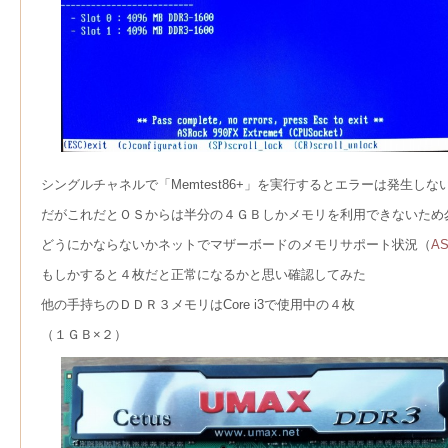
シングルチャネルで「Memtest86+」を実行するとエラーは発生しな
だがこれだとＯＳからは半分の４ＧＢしかメモリを利用できないため
どうにかならないかネットでマザーボードのメモリサポート状況（
AS
もしかすると４枚だと正常になるかと思い確認してみた
他の手持ちのＤＤＲ３メモリはCore i3で使用中の４枚
（１ＧＢ×２）