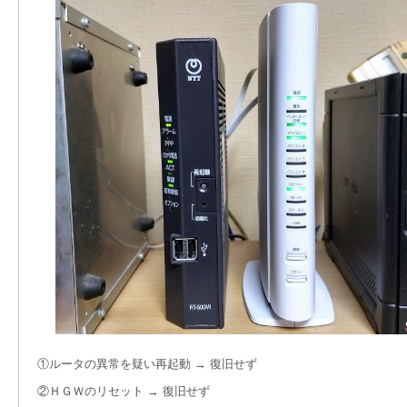
①ルータの異常を疑い再起動 → 復旧せず
②ＨＧＷのリセット → 復旧せず