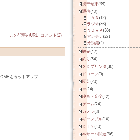
携帯端末
(38)
通信
(40)
ＬＡＮ
(12)
ラジオ
(36)
ＮＯＡＡ
(38)
この記事のURL
コメント(2)
アンテナ
(27)
分類無
(4)
観光
(42)
釣り
(54)
３Ｄプリンタ
(30)
ドローン
(9)
HOMEをセットアップ
園芸
(20)
車
(24)
映画・音楽
(12)
ゲーム
(24)
カメラ
(3)
ギャンブル
(10)
ＤＩＹ
(10)
本サーバ関連
(36)