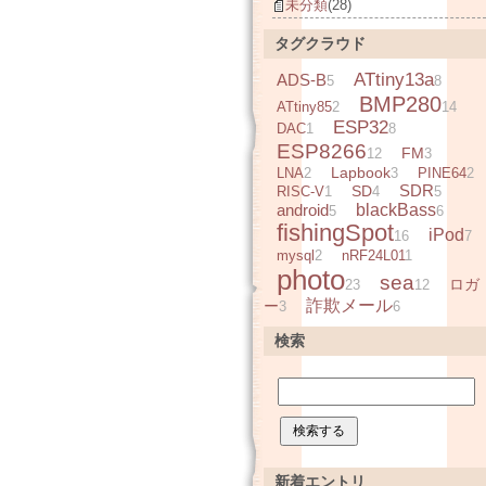
未分類
(28)
タグクラウド
ATtiny13a
ADS-B
5
8
BMP280
ATtiny85
2
14
ESP32
DAC
1
8
ESP8266
FM
12
3
Lapbook
LNA
2
3
PINE64
2
SDR
SD
RISC-V
1
4
5
android
blackBass
5
6
fishingSpot
iPod
16
7
mysql
2
nRF24L01
1
photo
sea
ロガ
23
12
詐欺メール
ー
3
6
検索
新着エントリ