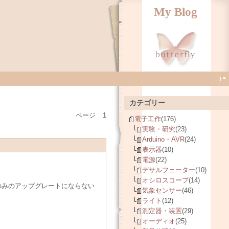
My Blog
カテゴリー
ページ
1
電子工作
(176)
実験・研究
(23)
Arduino・AVR
(24)
表示器
(10)
電源
(22)
デサルフェーター
(10)
オシロスコープ
(14)
のみのアップグレートにならない
気象センサー
(46)
ライト
(12)
測定器・装置
(29)
オーディオ
(25)