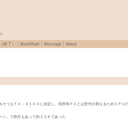
p）
A（終了）
BookMark
Message
About
みそうなＦＸ－４１００に決定し、現所有ＰＣとは世代が異なるためＣＰＵ
ーン」で割引もあって約２２Ｋであった