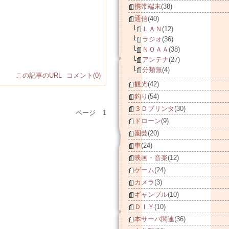
携帯端末
(38)
通信
(40)
ＬＡＮ
(12)
ラジオ
(36)
ＮＯＡＡ
(38)
アンテナ
(27)
分類無
(4)
この記事のURL
コメント(0)
観光
(42)
釣り
(54)
３Ｄプリンタ
(30)
ページ
1
ドローン
(9)
園芸
(20)
車
(24)
映画・音楽
(12)
ゲーム
(24)
カメラ
(3)
ギャンブル
(10)
ＤＩＹ
(10)
本サーバ関連
(36)