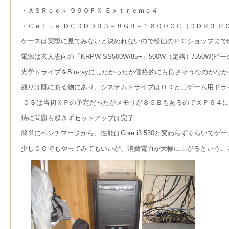
・ＡＳＲｏｃｋ ９９０ＦＸ Ｅｘｔｒｅｍｅ４
・Ｃｅｔｕｓ ＤＣＤＤＤＲ３－８ＧＢ－１６００ＯＣ（ＤＤＲ３ ＰＣ
ケースは実際に見てみないと決めれないので松山のＰＣショップまで
電源は玄人志向の「KRPW-SS500W/85+」500W（定格）/550W(ピ
光学ドライブをBlu-rayにしたかったが価格的にも良さそうなのがなかった
残りは既にある物にあり、システムドライブはＨＤとしゲーム用ドライブをＳＳ
ＯＳは当初ＸＰの予定だったがメモリが８ＧＢもあるのでＸＰ６４に
特に問題も起きずセットアップは完了
簡単にベンチマークから、性能はCore i3 530と変わらずぐらいで
少しＯＣでもやってみてもいいが、消費電力が大幅に上がるというこ