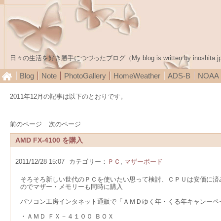
日々の生活を好き勝手につづったブログ（My blog is written by inoshita.j
Blog
Note
PhotoGallery
HomeWeather
ADS-B
NOA
2011年12月の記事は以下のとおりです。
前のページ
次のページ
AMD FX-4100 を購入
2011/12/28 15:07
カテゴリー：
ＰＣ
,
マザーボード
そろそろ新しい世代のＰＣを使いたい思って検討、ＣＰＵは安価に済
のでマザー・メモリーも同時に購入
パソコン工房インタネット通販で「ＡＭＤゆく年・くる年キャンーペ
・ＡＭＤ ＦＸ－４１００ ＢＯＸ