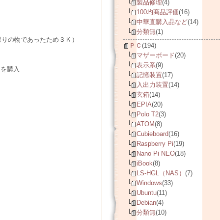
製品修理
(4)
100均商品評価
(16)
中華直購入品など
(14)
分類無
(1)
限りの物であったため３Ｋ）
ＰＣ
(194)
マザーボード
(20)
表示系
(9)
」を購入
記憶装置
(17)
入出力装置
(14)
玄箱
(14)
EPIA
(20)
Polo T2
(3)
ATOM
(8)
Cubieboard
(16)
Raspberry Pi
(19)
Nano Pi NEO
(18)
iBook
(8)
LS-HGL（NAS）
(7)
Windows
(33)
Ubuntu
(11)
Debian
(4)
分類無
(10)