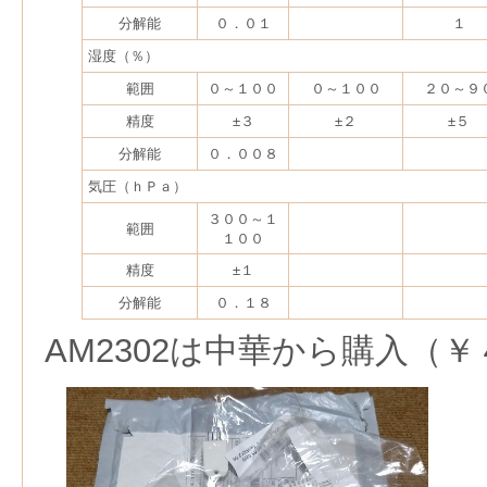
分解能
０．０１
１
湿度（％）
範囲
０～１００
０～１００
２０～９
精度
±３
±２
±５
分解能
０．００８
気圧（ｈＰａ）
３００～１
範囲
１００
精度
±１
分解能
０．１８
AM2302は中華から購入（