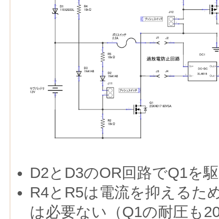
D2とD3のOR回路でQ1を
R4とR5は電流を抑えるた
は必要ない（Q1の耐圧も2