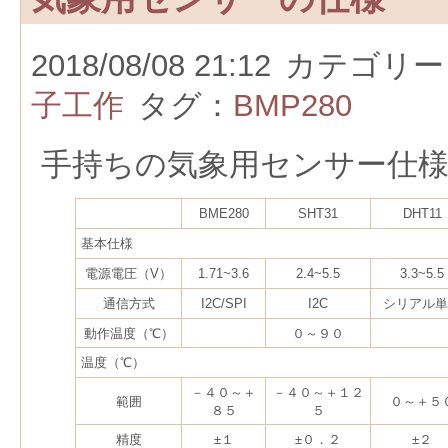
2018/08/08 21:12
カテゴリー
子工作
タグ：
BMP280
手持ちの気象用センサー仕
BME280
SHT31
DHT11
基本仕様
電源電圧（V）
1.71~3.6
2.4~5.5
3.3~5.5
通信方式
I2C/SPI
I2C
シリアル単
動作温度（℃）
０～９０
温度（℃）
－４０～＋
－４０～＋１２
範囲
０～＋５
８５
５
精度
±１
±０．２
±２