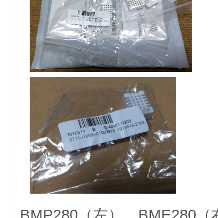
BMP280（左），BME280