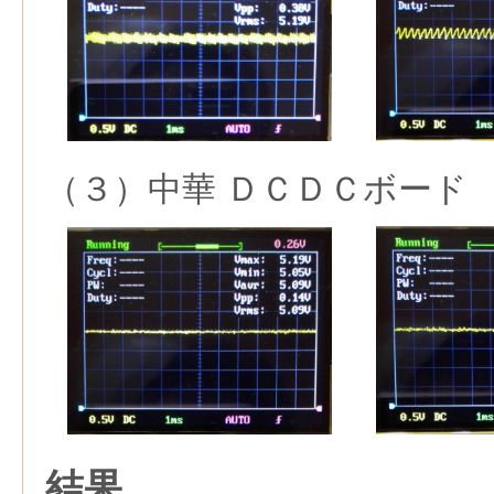
（３）中華 ＤＣＤＣボード
結果