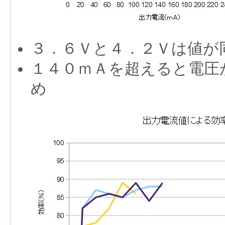
３．６Ｖと４．２Ｖは値が
１４０ｍＡを超えると電圧
め