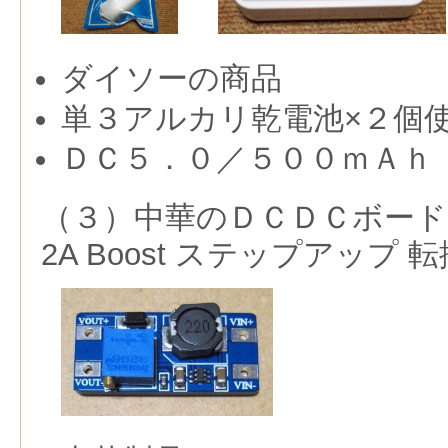
ダイソーの商品
単３アルカリ乾電池×２個
ＤＣ５．０／５００ｍＡｈ
（３）中華のＤＣＤＣボード（Ra
2A Boost ステップアップ