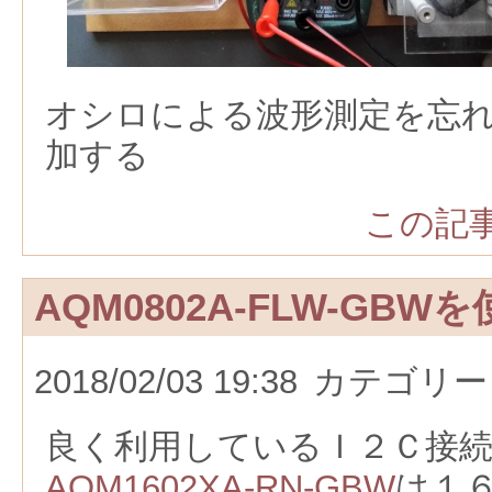
オシロによる波形測定を忘
加する
この記事
AQM0802A-FLW-GB
2018/02/03 19:38
カテゴリー
良く利用しているＩ２Ｃ接
AQM1602XA-RN-GBW
は１