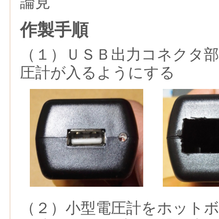
論見
作製手順
（１）ＵＳＢ出力コネクタ
圧計が入るようにする
（２）小型電圧計をホット