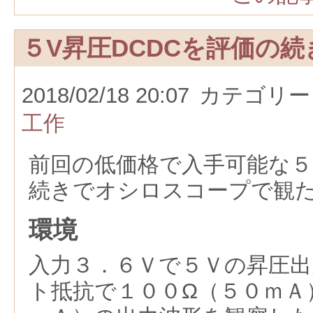
５V昇圧DCDCを評価の続
2018/02/18 20:07
カテゴリー
工作
前回の低価格で入手可能な５
続きでオシロスコープで観
環境
入力３．６Ｖで５Ｖの昇圧出
ト抵抗で１００Ω（５０ｍＡ