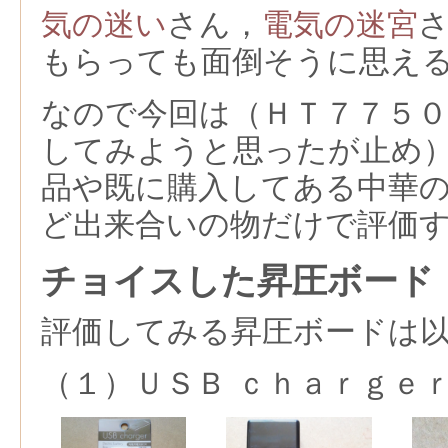
気の迷い
さん，
電気の迷宮
もらっても面倒そうに思え
なので今回は（ＨＴ７７５
してみようと思ったが止め
品や既に購入してある中華
ど出来合いの物だけで評価
チョイスした昇圧ボード
評価してみる昇圧ボードは
（１）ＵＳＢ ｃｈａｒｇｅ