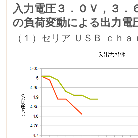
入力電圧３．０Ｖ，３．
の負荷変動による出力電
（１）セリア ＵＳＢ ｃｈａ