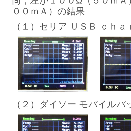
尚，左が１００Ω（５０ｍＡ
００ｍＡ）の結果
（１）セリア ＵＳＢ ｃｈａ
（２）ダイソー モバイルバ