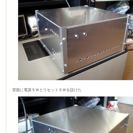
背面に電源ＳＷとリセットＳＷを設けた