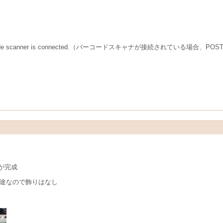
e scanner is connected.（
バーコードスキャナ
が接続されている場合
、
POS
が完成
用途なので飾りはなし