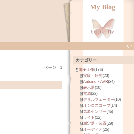
My Blog
カテゴリー
ページ
1
電子工作
(176)
実験・研究
(23)
Arduino・AVR
(24)
表示器
(10)
電源
(22)
デサルフェーター
(10)
オシロスコープ
(14)
気象センサー
(46)
ライト
(12)
測定器・装置
(29)
オーディオ
(25)