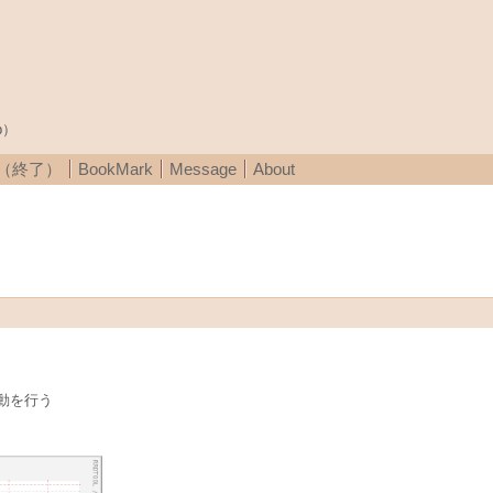
p）
A（終了）
BookMark
Message
About
動を行う