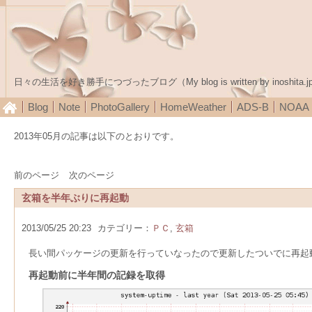
日々の生活を好き勝手につづったブログ（My blog is written by inoshita.j
Blog
Note
PhotoGallery
HomeWeather
ADS-B
NOA
2013年05月の記事は以下のとおりです。
前のページ
次のページ
玄箱を半年ぶりに再起動
2013/05/25 20:23
カテゴリー：
ＰＣ
,
玄箱
長い間パッケージの更新を行っていなったので更新したついでに再起
再起動前に半年間の記録を取得