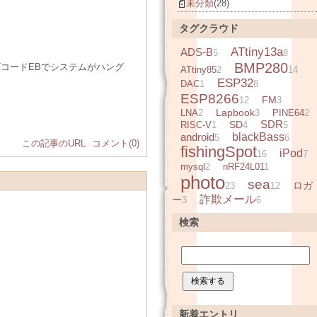
未分類
(28)
タグクラウド
ATtiny13a
ADS-B
5
8
BMP280
T
コード
EB
で
システムが
ハング
ATtiny85
2
14
ESP32
DAC
1
8
ESP8266
FM
12
3
Lapbook
LNA
2
3
PINE64
2
SDR
SD
RISC-V
1
4
5
android
blackBass
5
6
この記事のURL
コメント(0)
fishingSpot
iPod
16
7
mysql
2
nRF24L01
1
photo
sea
ロガ
23
12
詐欺メール
ー
3
6
検索
新着エントリ