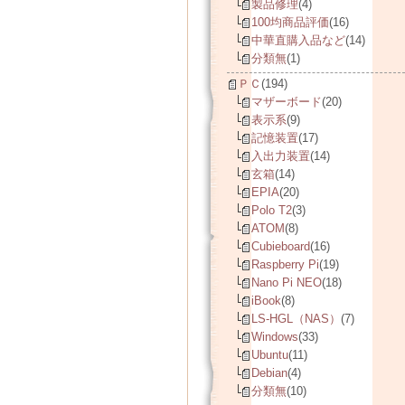
製品修理
(4)
100均商品評価
(16)
中華直購入品など
(14)
分類無
(1)
ＰＣ
(194)
マザーボード
(20)
表示系
(9)
記憶装置
(17)
入出力装置
(14)
玄箱
(14)
EPIA
(20)
Polo T2
(3)
ATOM
(8)
Cubieboard
(16)
Raspberry Pi
(19)
Nano Pi NEO
(18)
iBook
(8)
LS-HGL（NAS）
(7)
Windows
(33)
Ubuntu
(11)
Debian
(4)
分類無
(10)