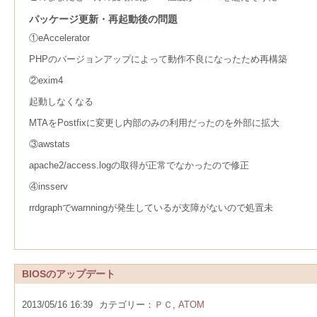
パッケージ更新・再起動後の問題
①eAccelerator
PHPのバージョンアップによって動作不良になったため再構築
②exim4
起動しなくなる
MTAをPostfixに変更し内部のみの利用だったのを外部に拡大
③awstats
apache2/access.logの取得が正常でなかったので修正
④insserv
rrdgraphでwarnningが発生しているが支障がないので処置未
BIOSのアップデート
2013/05/16 16:39
カテゴリー：
ＰＣ
,
ATOM