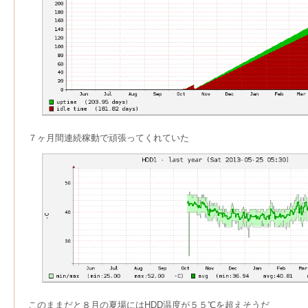
７ヶ月間連続稼動で頑張ってくれていた
このままだと８月の夏場にはHDD温度が５５℃を超えそうだ