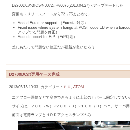
D2700DCのBIOSを0072から0075(2013.04.27)へアップデートした
変更点（リリースノートから72→75まとめて）
Added Eurostar support.（Eurostar対応）
Fixed issue where system hangs at POST code EB when a barcod
アップ
する問題を修正）
Added support for ErP.（
ErP対応
）
差しあたって問題ない修正だが最新が良いだろう
D2700DCの専用ケース完成
2013/05/13 19:33
カテゴリー：
ＰＣ
,
ATOM
エアフロー調整などで変更できるように上部のカバーは固定してない
サイズは、２００（Ｗ）×２００（Ｄ）×１００（Ｈ）ｍｍ、サーバ
前面は電源ランプとＨＤＤアクセスランプのみ