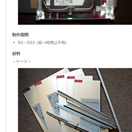
制作期間
5/1～5/13（延べ時間は不明）
材料
＜ケース＞