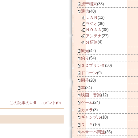
携帯端末
(38)
通信
(40)
ＬＡＮ
(12)
ラジオ
(36)
ＮＯＡＡ
(38)
アンテナ
(27)
分類無
(4)
観光
(42)
釣り
(54)
３Ｄプリンタ
(30)
ドローン
(9)
園芸
(20)
車
(24)
映画・音楽
(12)
ゲーム
(24)
この記事のURL
コメント(0)
カメラ
(3)
ギャンブル
(10)
ＤＩＹ
(10)
本サーバ関連
(36)