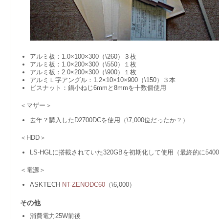
アルミ板：1.0×100×300（\260）３枚
アルミ板：1.0×200×300（\550）１枚
アルミ板：2.0×200×300（\900）１枚
アルミＬ字アングル：1.2×10×10×900（\150）３本
ビスナット：鍋小ねじ6mmと8mmを十数個使用
＜マザー＞
去年？購入したD2700DCを使用（\7,000位だったか？）
＜HDD＞
LS-HGLに搭載されていた320GBを初期化して使用（最終的に5400
＜電源＞
ASKTECH
NT-ZENODC60
（\6,000）
その他
消費電力25W前後