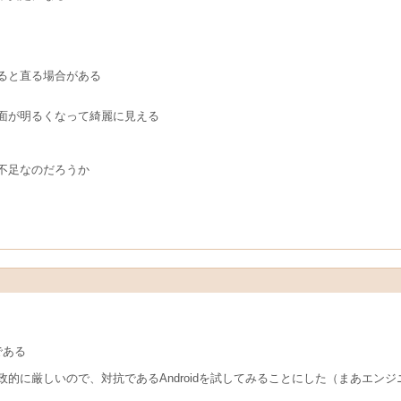
ると直る場合がある
面が明るくなって綺麗に見える
不足なのだろうか
トである
的に厳しいので、対抗であるAndroidを試してみることにした（まあエンジニア