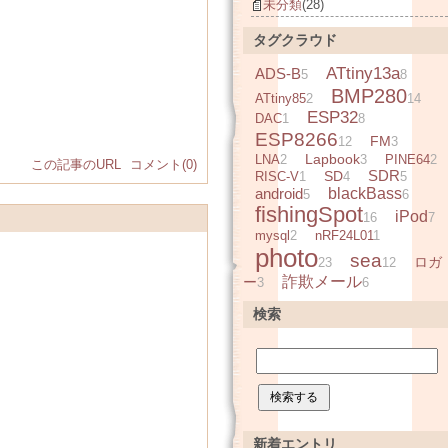
未分類
(28)
タグクラウド
ATtiny13a
ADS-B
5
8
BMP280
ATtiny85
2
14
ESP32
DAC
1
8
ESP8266
FM
12
3
Lapbook
LNA
2
3
PINE64
2
この記事のURL
コメント(0)
SDR
SD
RISC-V
1
4
5
android
blackBass
5
6
fishingSpot
iPod
16
7
mysql
2
nRF24L01
1
photo
sea
ロガ
23
12
詐欺メール
ー
3
6
検索
新着エントリ