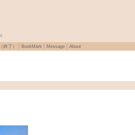
p）
A（終了）
BookMark
Message
About