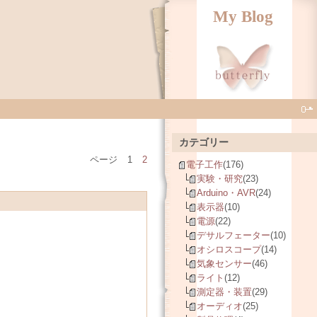
My Blog
カテゴリー
ページ
1
2
電子工作
(176)
実験・研究
(23)
Arduino・AVR
(24)
表示器
(10)
電源
(22)
デサルフェーター
(10)
オシロスコープ
(14)
気象センサー
(46)
ライト
(12)
測定器・装置
(29)
オーディオ
(25)