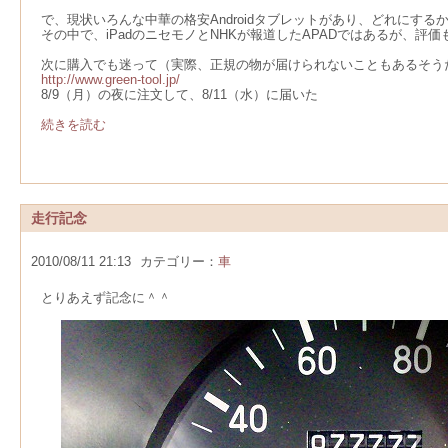
で、現状いろんな中華の格安Androidタブレットがあり、どれにする
その中で、iPadのニセモノとNHKが報道したAPADではあるが、評価もそこ
次に購入でも迷って（実際、正規の物が届けられないこともあるそう
http://www.green-tool.jp/
8/9（月）の夜に注文して、8/11（水）に届いた
続きを読む
走行記念
2010/08/11 21:13
カテゴリー：
車
とりあえず記念に＾＾