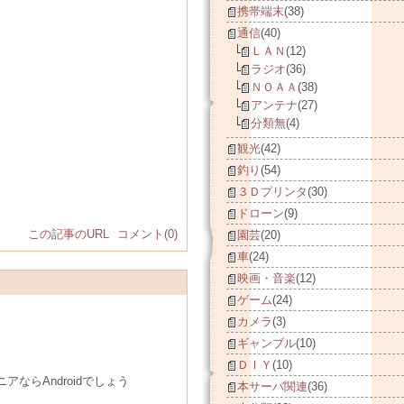
携帯端末
(38)
通信
(40)
ＬＡＮ
(12)
ラジオ
(36)
ＮＯＡＡ
(38)
アンテナ
(27)
分類無
(4)
観光
(42)
釣り
(54)
３Ｄプリンタ
(30)
ドローン
(9)
この記事のURL
コメント(0)
園芸
(20)
車
(24)
映画・音楽
(12)
ゲーム
(24)
カメラ
(3)
ギャンブル
(10)
ＤＩＹ
(10)
ならAndroidでしょう
本サーバ関連
(36)