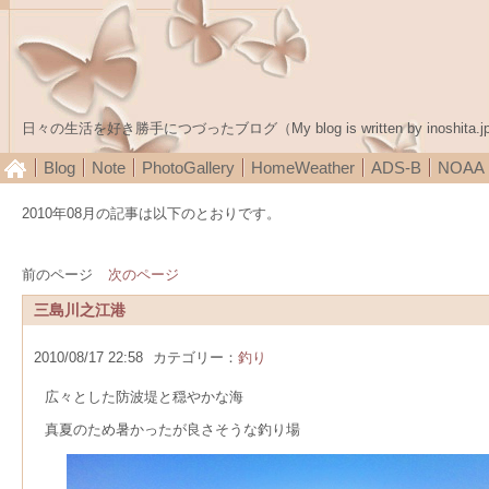
日々の生活を好き勝手につづったブログ（My blog is written by inoshita.j
Blog
Note
PhotoGallery
HomeWeather
ADS-B
NOA
2010年08月の記事は以下のとおりです。
前のページ
次のページ
三島川之江港
2010/08/17 22:58
カテゴリー：
釣り
広々とした防波堤と穏やかな海
真夏のため暑かったが良さそうな釣り場