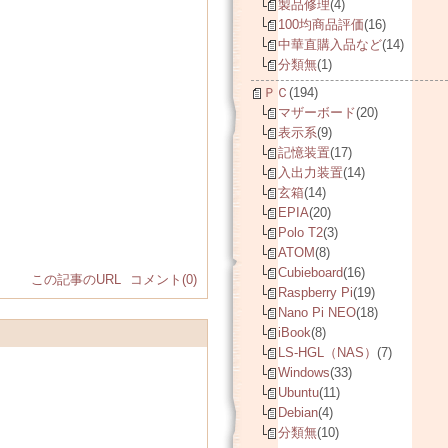
製品修理
(4)
100均商品評価
(16)
中華直購入品など
(14)
分類無
(1)
ＰＣ
(194)
マザーボード
(20)
表示系
(9)
記憶装置
(17)
入出力装置
(14)
玄箱
(14)
EPIA
(20)
Polo T2
(3)
ATOM
(8)
Cubieboard
(16)
この記事のURL
コメント(0)
Raspberry Pi
(19)
Nano Pi NEO
(18)
iBook
(8)
LS-HGL（NAS）
(7)
Windows
(33)
Ubuntu
(11)
Debian
(4)
分類無
(10)