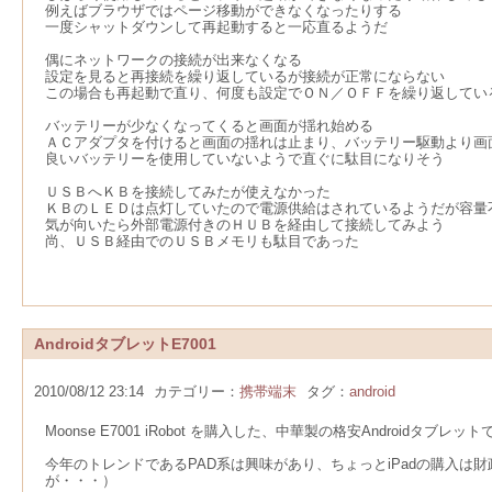
例えばブラウザではページ移動ができなくなったりする
一度シャットダウンして再起動すると一応直るようだ
偶にネットワークの接続が出来なくなる
設定を見ると再接続を繰り返しているが接続が正常にならない
この場合も再起動で直り、何度も設定でＯＮ／ＯＦＦを繰り返してい
バッテリーが少なくなってくると画面が揺れ始める
ＡＣアダプタを付けると画面の揺れは止まり、バッテリー駆動より画
良いバッテリーを使用していないようで直ぐに駄目になりそう
ＵＳＢへＫＢを接続してみたが使えなかった
ＫＢのＬＥＤは点灯していたので電源供給はされているようだが容量
気が向いたら外部電源付きのＨＵＢを経由して接続してみよう
尚、ＵＳＢ経由でのＵＳＢメモリも駄目であった
AndroidタブレットE7001
2010/08/12 23:14
カテゴリー：
携帯端末
タグ：
android
Moonse E7001 iRobot を購入した、中華製の格安Androidタブレッ
今年のトレンドであるPAD系は興味があり、ちょっとiPadの購入は財政
が・・・）