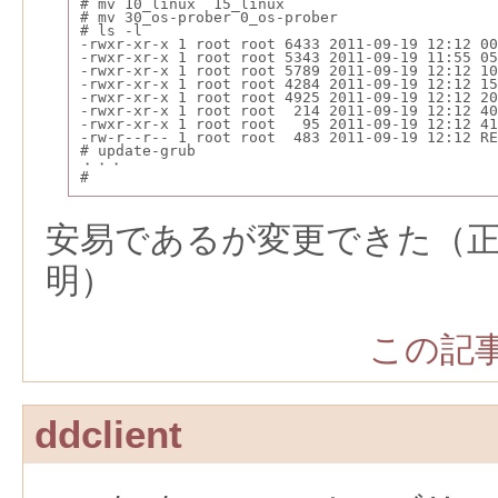
# mv 10_linux  15_linux
# mv 30_os-prober 0_os-prober
# ls -l
-rwxr-xr-x 1 root root 6433 2011-09-19 12:12 00
-rwxr-xr-x 1 root root 5343 2011-09-19 11:55 05
-rwxr-xr-x 1 root root 5789 2011-09-19 12:12 10
-rwxr-xr-x 1 root root 4284 2011-09-19 12:12 15
-rwxr-xr-x 1 root root 4925 2011-09-19 12:12 20
-rwxr-xr-x 1 root root  214 2011-09-19 12:12 40
-rwxr-xr-x 1 root root   95 2011-09-19 12:12 41
-rw-r--r-- 1 root root  483 2011-09-19 12:12 RE
# update-grub
・・・
#
安易であるが変更できた（
明）
この記事
ddclient