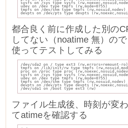
sysfs on /sys type sysfs (rw,noexec,nosuid,node
udev on /dev type tmpfs (rw,mode=0755)
tmpfs on /dev/shm type tmpfs (rw,nosuid,nodev)
devpts on /dev/pts type devpts (rw,noexec,nosui
都合良く前に作成した別のCFは
してない（noatime 無）
使ってテストしてみる
/dev/sda2 on / type ext3 (rw,errors=remount-ro)
tmpfs on /lib/init/rw type tmpfs (rw,nosuid,mod
proc on /proc type proc (rw,noexec,nosuid,nodev
sysfs on /sys type sysfs (rw,noexec,nosuid,node
udev on /dev type tmpfs (rw,mode=0755)
tmpfs on /dev/shm type tmpfs (rw,nosuid,nodev)
devpts on /dev/pts type devpts (rw,noexec,nosui
/dev/sda1 on /boot type ext3 (rw)
ファイル生成後、時刻が変
てatimeを確認する