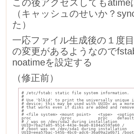
この後アクセスしてもatim
（キャッシュのせいか？syn
た）
一応ファイル生成後の１度目の
の変更があるようなのでfst
noatimeを設定する
（修正前）
# /etc/fstab: static file system information.
#
# Use 'blkid' to print the universally unique i
# device; this may be used with UUID= as a more
# that works even if disks are added and remove
#
# <file system> <mount point>   <type>  <optio
proc            /proc           proc    default
# / was on /dev/sda2 during installation
UUID=7ba2fa05-9514-443e-9ea0-8104a559fe60 /    
# /boot was on /dev/sda1 during installation
UUID=eea57bac-545b-4bc0-adc6-36a09a2a0b71 /boot