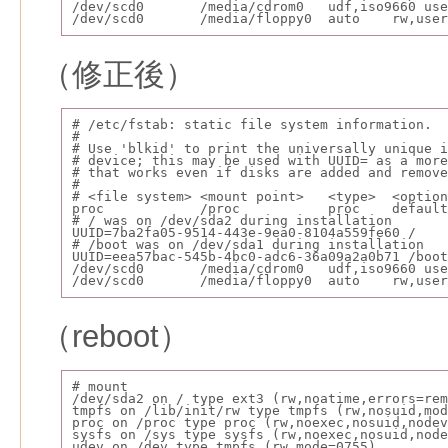
/dev/scd0       /media/cdrom0   udf,iso9660 use
/dev/scd0       /media/floppy0  auto    rw,user
（修正後）
# /etc/fstab: static file system information.
#
# Use 'blkid' to print the universally unique i
# device; this may be used with UUID= as a more
# that works even if disks are added and remove
#
# <file system> <mount point>   <type>  <optio
proc            /proc           proc    default
# / was on /dev/sda2 during installation
UUID=7ba2fa05-9514-443e-9ea0-8104a559fe60 /    
# /boot was on /dev/sda1 during installation
UUID=eea57bac-545b-4bc0-adc6-36a09a2a0b71 /boot
/dev/scd0       /media/cdrom0   udf,iso9660 use
/dev/scd0       /media/floppy0  auto    rw,user
（reboot）
# mount
/dev/sda2 on / type ext3 (rw,noatime,errors=rem
tmpfs on /lib/init/rw type tmpfs (rw,nosuid,mod
proc on /proc type proc (rw,noexec,nosuid,nodev
sysfs on /sys type sysfs (rw,noexec,nosuid,node
udev on /dev type tmpfs (rw,mode=0755)