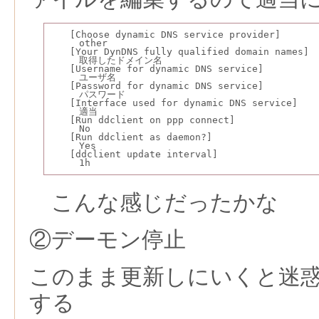
　　[Choose dynamic DNS service provider]
　　　other
　　[Your DynDNS fully qualified domain names]
　　　取得したドメイン名
　　[Username for dynamic DNS service]
　　　ユーザ名
　　[Password for dynamic DNS service]
　　　パスワード
　　[Interface used for dynamic DNS service]
　　　適当
　　[Run ddclient on ppp connect]
　　　No
　　[Run ddclient as daemon?]
　　　Yes
　　[ddclient update interval]
　　　1h
こんな感じだったかな
②デーモン停止
このまま更新しにいくと迷
する