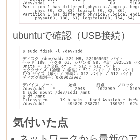
/dev/sda1   *           1          89      5109
Partition 1 has different physical/logical begi
     phys=(0, 32, 33) logical=(0, 33, 36)
Partition 1 has different physical/logical endi
     phys=(63, 188, 61) logical=(88, 154, 54)
ubuntuで確認（USB接続）
$ sudo fdisk -l /dev/sdd
ディスク /dev/sdd: 524 MB, 524869632 バイト
ヘッド 189, セクタ 61, シリンダ 88, 合計 1025136 セ
Units = セクタ数 of 1 * 512 = 512 バイト
セクタサイズ (論理 / 物理): 512 バイト / 512 バイト
I/O サイズ (最小 / 推奨): 512 バイト / 512 バイト
ディスク識別子: 0x0002a9e2
デバイス ブート      始点        終点     ブロック  
/dev/sdd1   *        2048     1023999      5109
$ sudo mount /dev/sdd1 /mnt
$ df /mnt
Filesystem     1K-blocks   Used Available Use% 
/dev/sdd1         494820 288751    180521  62% 
気付いた点
ネットワークから最新のア