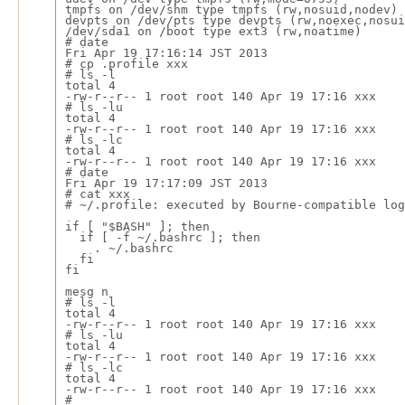
tmpfs on /dev/shm type tmpfs (rw,nosuid,nodev)
devpts on /dev/pts type devpts (rw,noexec,nosui
/dev/sda1 on /boot type ext3 (rw,noatime)
# date
Fri Apr 19 17:16:14 JST 2013
# cp .profile xxx
# ls -l
total 4
-rw-r--r-- 1 root root 140 Apr 19 17:16 xxx
# ls -lu
total 4
-rw-r--r-- 1 root root 140 Apr 19 17:16 xxx
# ls -lc
total 4
-rw-r--r-- 1 root root 140 Apr 19 17:16 xxx
# date
Fri Apr 19 17:17:09 JST 2013
# cat xxx
# ~/.profile: executed by Bourne-compatible log
if [ "$BASH" ]; then
  if [ -f ~/.bashrc ]; then
    . ~/.bashrc
  fi
fi
mesg n
# ls -l
total 4
-rw-r--r-- 1 root root 140 Apr 19 17:16 xxx
# ls -lu
total 4
-rw-r--r-- 1 root root 140 Apr 19 17:16 xxx
# ls -lc
total 4
-rw-r--r-- 1 root root 140 Apr 19 17:16 xxx
#