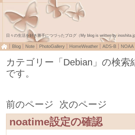
日々の生活を好き勝手につづったブログ（My blog is written by inoshita.j
Blog
Note
PhotoGallery
HomeWeather
ADS-B
NOA
カテゴリー「Debian」の検
です。
前のページ
次のページ
noatime設定の確認