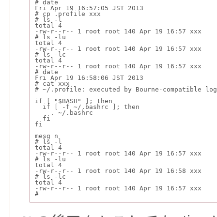
# date
Fri Apr 19 16:57:05 JST 2013
# cp .profile xxx
# ls -l
total 4
-rw-r--r-- 1 root root 140 Apr 19 16:57 xxx
# ls -lu
total 4
-rw-r--r-- 1 root root 140 Apr 19 16:57 xxx
# ls -lc
total 4
-rw-r--r-- 1 root root 140 Apr 19 16:57 xxx
# date
Fri Apr 19 16:58:06 JST 2013
# cat xxx
# ~/.profile: executed by Bourne-compatible log
if [ "$BASH" ]; then
  if [ -f ~/.bashrc ]; then
    . ~/.bashrc
  fi
fi
mesg n
# ls -l
total 4
-rw-r--r-- 1 root root 140 Apr 19 16:57 xxx
# ls -lu
total 4
-rw-r--r-- 1 root root 140 Apr 19 16:58 xxx
# ls -lc
total 4
-rw-r--r-- 1 root root 140 Apr 19 16:57 xxx
#