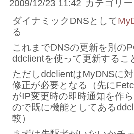
2009/12/23 11:42
カテゴリー
ダイナミックDNSとして
My
る
これまでDNSの更新を別の
ddclientを使って更新する
ただしddclientはMyDN
修正が必要となる（先にFetc
がIP変更時の即時通知を作
ので既に機能としてあるddcl
較）
まずは先駆者がいないかチ