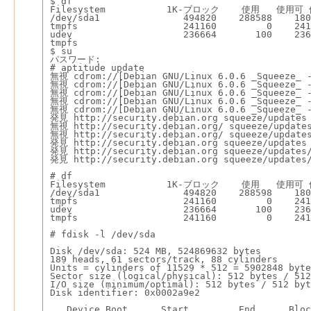
$ df
Filesystem           1K-ブロック    使用   使
/dev/sda1               494820    288588    180
tmpfs                   241160         0    241
udev                    236664       100    236
tmpfs
$ su
パスワード:
# aptitude update
無視 cdrom://[Debian GNU/Linux 6.0.6 _Squeeze_ -
無視 cdrom://[Debian GNU/Linux 6.0.6 _Squeeze_ -
無視 cdrom://[Debian GNU/Linux 6.0.6 _Squeeze_ -
無視 cdrom://[Debian GNU/Linux 6.0.6 _Squeeze_ -
無視 cdrom://[Debian GNU/Linux 6.0.6 _Squeeze_ -
発見 http://security.debian.org squeeze/updates
無視 http://security.debian.org/ squeeze/updates
無視 http://security.debian.org/ squeeze/updates
発見 http://security.debian.org squeeze/updates
発見 http://security.debian.org squeeze/updates/
発見 http://security.debian.org squeeze/updates/
# df
Filesystem           1K-ブロック    使用   使
/dev/sda1               494820    288598    180
tmpfs                   241160         0    241
udev                    236664       100    236
tmpfs                   241160         0    241
# fdisk -l /dev/sda
Disk /dev/sda: 524 MB, 524869632 bytes
189 heads, 61 sectors/track, 88 cylinders
Units = cylinders of 11529 * 512 = 5902848 byte
Sector size (logical/physical): 512 bytes / 512
I/O size (minimum/optimal): 512 bytes / 512 byt
Disk identifier: 0x0002a9e2
   Device Boot      Start         End      Bloc