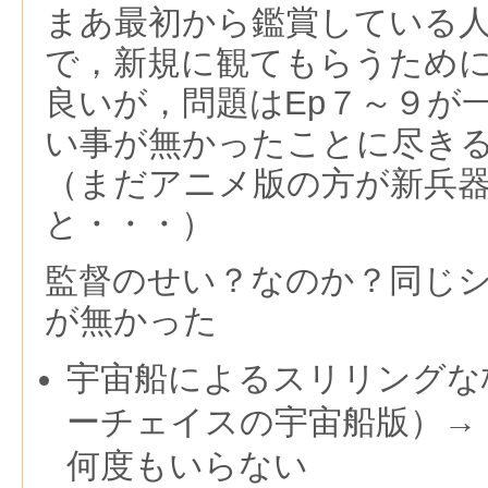
まあ最初から鑑賞している
で，新規に観てもらうため
良いが，問題はEp７～９が
い事が無かったことに尽き
（まだアニメ版の方が新兵
と・・・）
監督のせい？なのか？同じ
が無かった
宇宙船によるスリリングな
ーチェイスの宇宙船版）→ 
何度もいらない