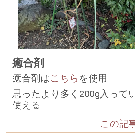
癒合剤
癒合剤は
こちら
を使用
思ったより多く200g入っ
使える
この記事