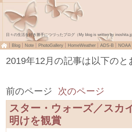
日々の生活を好き勝手につづったブログ（My blog is written by inoshita.j
Blog
Note
PhotoGallery
HomeWeather
ADS-B
NOA
2019年12月の記事は以下の
前のページ
次のページ
スター・ウォーズ／スカ
明けを観賞