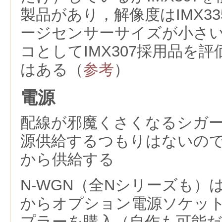
製品があり，解像度はIMX3
ージセンサーサイズが小さ
コとしてIMX307採用品を
はある（
参考
）
電源
配線が邪魔くさくなるシガ
源供給するつもりはないの
から供給する
N-WGN（全Nシリーズも）
からオプション電源ソケッ
プラーを購入（自作も可能