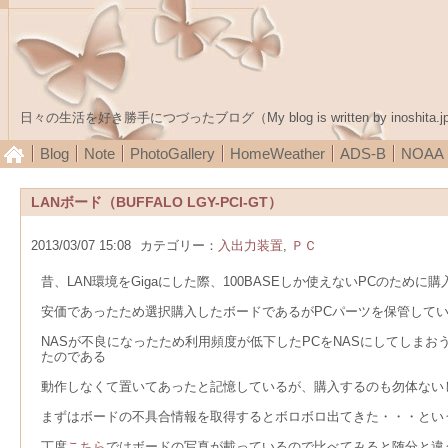
日々の生活を好き勝手につづったブログ（My blog is written by inoshita.j
Blog
Note
PhotoGallery
HomeWeather
ADS-B
NOA
LANボード（BUFFALO LGY-PCI-GT）
2013/03/07 15:08
カテゴリー：
入出力装置
,
ＰＣ
昔、LAN環境をGigaにした際、100BASEしか使えないPCのために購
安価であったため選択購入したボードであるがPCパーツを保管して
NASが不良になったため利用頻度が低下したPCをNASにしてしまおうと
たのである
動作しなくて置いてあったと記憶しているが、購入するのも勿体ない
まずはボードの不具合情報を取得するとボロボロ出てきた・・・とい
丁度
こちら
ではボードの写真が載っているので比べてみると随分と違