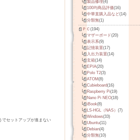
製品修理
(4)
100均商品評価
(16)
中華直購入品など
(14)
分類無
(1)
ＰＣ
(194)
マザーボード
(20)
表示系
(9)
記憶装置
(17)
入出力装置
(14)
玄箱
(14)
EPIA
(20)
Polo T2
(3)
ATOM
(8)
Cubieboard
(16)
Raspberry Pi
(19)
Nano Pi NEO
(18)
iBook
(8)
LS-HGL（NAS）
(7)
Windows
(33)
いようでセットアップが進まない
Ubuntu
(11)
Debian
(4)
分類無
(10)