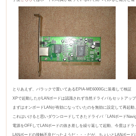
とりあえず、バラックで置いてあるEPIA-ME6000Gに装着して検証
XPで起動したがLANボードは認識されず当然ドライバもセットアッ
まずはオンボードLANが有効になっていたのを無効に設定して再起動、
これはいけると思いダウンロードしてきたドライバ「LANボードNaviga
電源をOFFしてLANボードの抜き差しを繰り返して起動、今度はド
LANボードの接触不良だったようだ・・・だが、ちょいとLANボー