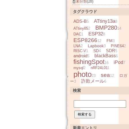
未分類
(28)
タグクラウド
ATtiny13a
ADS-B
5
8
BMP280
ATtiny85
2
14
ESP32
DAC
1
8
ESP8266
FM
12
3
Lapbook
LNA
2
3
PINE64
2
SDR
SD
RISC-V
1
4
5
android
blackBass
5
6
fishingSpot
iPod
16
7
mysql
2
nRF24L01
1
photo
sea
ロガ
23
12
詐欺メール
ー
3
6
検索
新着エントリ