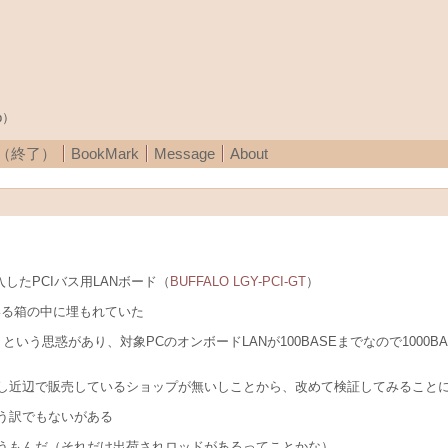
p）
A（終了）
BookMark
Message
About
入したPCIバス用LANボード（
BUFFALO LGY-PCI-GT
）
いる箱の中に埋もれていた
いう思惑があり、対象PCのオンボードLANが100BASEまでなので1000
し近辺で販売しているショップが無いしことから、改めて検証してみること
う訳でもないがある
うもんだ（それだけ出荷されロッドがあるってことかな）