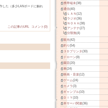
携帯端末
(38)
作した（多少LANボードに触れ
通信
(40)
ＬＡＮ
(12)
ラジオ
(36)
ＮＯＡＡ
(38)
この記事のURL
コメント(0)
アンテナ
(27)
分類無
(4)
観光
(42)
釣り
(54)
３Ｄプリンタ
(30)
ドローン
(9)
園芸
(20)
車
(24)
映画・音楽
(12)
ゲーム
(24)
カメラ
(3)
ギャンブル
(10)
ＤＩＹ
(10)
本サーバ関連
(36)