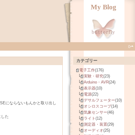
My Blog
カテゴリー
電子工作
(176)
実験・研究
(23)
Arduino・AVR
(24)
表示器
(10)
電源
(22)
デサルフェーター
(10)
BASEにならないもんかと取り出し
オシロスコープ
(14)
気象センサー
(46)
にした
ライト
(12)
測定器・装置
(29)
オーディオ
(25)