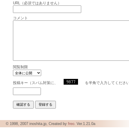
URL（必須ではありません）
コメント
閲覧制限
投稿キー（スパム対策に、
を半角で入力してくださ
© 1998, 2007 inoshita.jp, Created by
freo
. Ver.1.21.0a