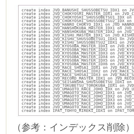
create index JVD_BANUSHI_SHUSSOBETSU_IDX1 on JV
create index JVD_CHOKYOSHI_MASTER_IDX1 on JVD_C
create index JVD_CHOKYOSHI_SHUSSOBETSU1_IDX on 
create index JVD_CHOKYOSHI_SHUSSOBETSU2_IDX on 
create index JVD_HANRO_CHOKYO_IDX1 on JVD_HANRO
create index JVD_HANSHOKUBA_MASTER_IDX1 on JVD_
create index JVD_HANSHOKUBA_MASTER_IDX2 on JVD_
create index JVD_KISHU_MASTER_IDX1 on JVD_KISHU
create index JVD_KISHU_SHUSSOBETSU1_IDX1 on JVD
create index JVD_KISHU_SHUSSOBETSU2_IDX1 on JVD
create index JVD_KYOSOBA_MASTER_IDX1 on JVD_KYO
create index JVD_KYOSOBA_MASTER_IDX2 on JVD_KYO
create index JVD_KYOSOBA_MASTER_IDX3 on JVD_KYO
create index JVD_KYOSOBA_MASTER_IDX4 on JVD_KYO
create index JVD_KYOSOBA_MASTER_IDX5 on JVD_KYO
create index JVD_KYOSOBA_MASTER_IDX6 on JVD_KYO
create index JVD_RACE_SHOSAI_IDX1 on JVD_RACE_S
create index JVD_RACE_SHOSAI_IDX2 on JVD_RACE_S
create index JVD_RACE_SHOSAI_IDX3 on JVD_RACE_S
create index JVD_RECORD_MASTER_IDX1 on JVD_RECO
create index JVD_SEISANSHA_SHUSSOBETSU_IDX1 on 
create index JVD_TOKUBETSU_TOROKUBA_IDX1 on JVD
create index JVD_UMAGOTO_RACE_JOHO_IDX on JVD_U
create index JVD_UMAGOTO_RACE_JOHO_IDX1 on JVD_
create index JVD_UMAGOTO_RACE_JOHO_IDX2 on JVD_
create index JVD_UMAGOTO_RACE_JOHO_IDX3 on JVD
create index JVD_UMAGOTO_RACE_JOHO_IDX4 on JVD_
create index JVD_UMAGOTO_RACE_JOHO_IDX5 on JVD_
create index IPAT_TOHYO_RIREKI_IDX1 on IPAT_TOH
（参考：インデックス削除