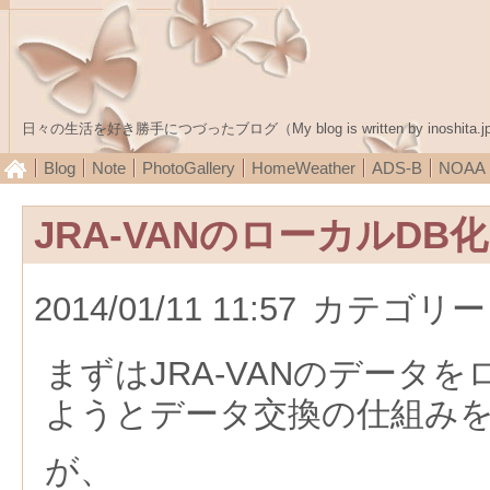
日々の生活を好き勝手につづったブログ（My blog is written by inoshita.j
Blog
Note
PhotoGallery
HomeWeather
ADS-B
NOA
JRA-VANのローカルDB
2014/01/11 11:57
カテゴリー
まずはJRA-VANのデータを
ようとデータ交換の仕組み
が、