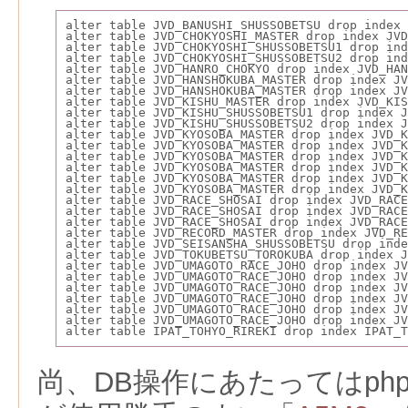
alter table JVD_BANUSHI_SHUSSOBETSU drop index 
alter table JVD_CHOKYOSHI_MASTER drop index JV
alter table JVD_CHOKYOSHI_SHUSSOBETSU1 drop ind
alter table JVD_CHOKYOSHI_SHUSSOBETSU2 drop ind
alter table JVD_HANRO_CHOKYO drop index JVD_HAN
alter table JVD_HANSHOKUBA_MASTER drop index JV
alter table JVD_HANSHOKUBA_MASTER drop index JV
alter table JVD_KISHU_MASTER drop index JVD_KIS
alter table JVD_KISHU_SHUSSOBETSU1 drop index J
alter table JVD_KISHU_SHUSSOBETSU2 drop index J
alter table JVD_KYOSOBA_MASTER drop index JVD_K
alter table JVD_KYOSOBA_MASTER drop index JVD_K
alter table JVD_KYOSOBA_MASTER drop index JVD_K
alter table JVD_KYOSOBA_MASTER drop index JVD_K
alter table JVD_KYOSOBA_MASTER drop index JVD_K
alter table JVD_KYOSOBA_MASTER drop index JVD_K
alter table JVD_RACE_SHOSAI drop index JVD_RACE
alter table JVD_RACE_SHOSAI drop index JVD_RACE
alter table JVD_RACE_SHOSAI drop index JVD_RACE
alter table JVD_RECORD_MASTER drop index JVD_RE
alter table JVD_SEISANSHA_SHUSSOBETSU drop inde
alter table JVD_TOKUBETSU_TOROKUBA drop index J
alter table JVD_UMAGOTO_RACE_JOHO drop index JV
alter table JVD_UMAGOTO_RACE_JOHO drop index JV
alter table JVD_UMAGOTO_RACE_JOHO drop index JV
alter table JVD_UMAGOTO_RACE_JOHO drop index JV
alter table JVD_UMAGOTO_RACE_JOHO drop index JV
alter table JVD_UMAGOTO_RACE_JOHO drop index JV
alter table IPAT_TOHYO_RIREKI drop index IPAT_T
尚、DB操作にあたってはphp