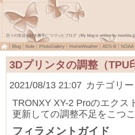
日々の生活を好き勝手につづったブログ（My blog is written by inoshita.j
Blog
Note
PhotoGallery
HomeWeather
ADS-B
NOA
3Dプリンタの調整（TP
2021/08/13 21:07
カテゴリー
TRONXY XY-2 Proのエク
更新しての調整不足をこつ
フィラメントガイド