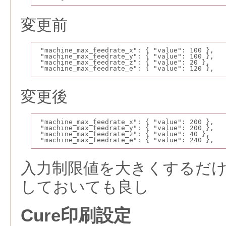
変更前
 "machine_max_feedrate_x": { "value": 100 },
 "machine_max_feedrate_y": { "value": 100 },
 "machine_max_feedrate_z": { "value": 20 },
 "machine_max_feedrate_e": { "value": 120 },
変更後
 "machine_max_feedrate_x": { "value": 200 },
 "machine_max_feedrate_y": { "value": 200 },
 "machine_max_feedrate_z": { "value": 40 },
 "machine_max_feedrate_e": { "value": 240 },
入力制限値を大きくするだ
しておいても良し
Cure印刷設定