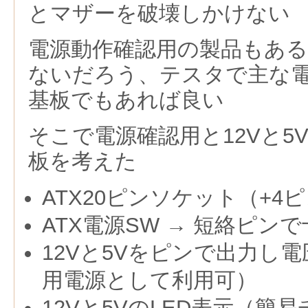
とマザーを破壊しかけない
電源動作確認用の製品もあ
ないだろう、テスタで主な
基板でもあれば良い
そこで電源確認用と12Vと5
板を考えた
ATX20ピンソケット（+4
ATX電源SW → 短絡ピン
12Vと5Vをピンで出力し
用電源として利用可）
12Vと5VのLED表示（簡