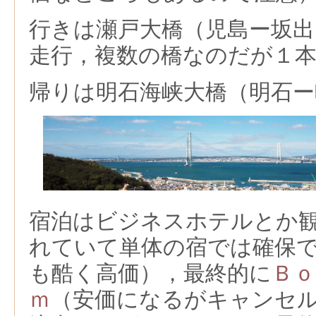
行きは瀬戸大橋（児島ー坂出
走行，複数の橋なのだが１
帰りは明石海峡大橋（明石ー
宿泊はビジネスホテルとか
れていて単体の宿では確保
も酷く高価），最終的に
Ｂｏ
ｍ
（安価になるがキャンセ