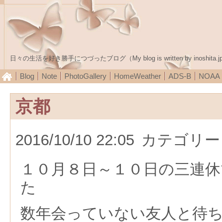
日々の生活を好き勝手につづったブログ（My blog is written by inoshita.j
Blog
Note
PhotoGallery
HomeWeather
ADS-B
NOA
京都
2016/10/10 22:05
カテゴリー
１０月８日～１０日の三連休
た
数年会っていない友人と待