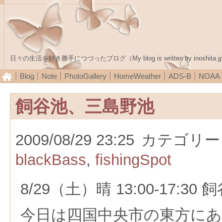
日々の生活を好き勝手につづったブログ（My blog is written by inoshita.j
Blog
Note
PhotoGallery
HomeWeather
ADS-B
NOA
飼谷池、三島野池
2009/08/29 23:25
カテゴリー
blackBass
,
fishingSpot
8/29（土）晴 13:00-17:3
今日は四国中央市の東方に