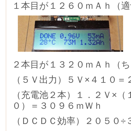
１本目が１２６０ｍＡｈ（適
２本目が１３２０ｍＡｈ（
（５Ｖ出力）５Ｖ×４１０＝
（充電池２本）１．２Ｖ×（
０）＝３０９６ｍＷｈ
（ＤＣＤＣ効率）２０５０÷