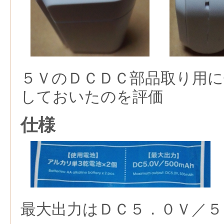
５ＶのＤＣＤＣ部品取り用
しておいたのを評価
仕様
最大出力はＤＣ５．０Ｖ／５