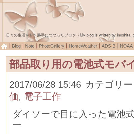
日々の生活を好き勝手につづったブログ（My blog is written by inoshita.j
Blog
Note
PhotoGallery
HomeWeather
ADS-B
NOA
部品取り用の電池式モバ
2017/06/28 15:46
カテゴリー
価
,
電子工作
ダイソーで目に入った電池
ー