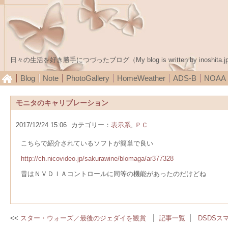
日々の生活を好き勝手につづったブログ（My blog is written by inoshita.j
Blog
Note
PhotoGallery
HomeWeather
ADS-B
NOA
モニタのキャリブレーション
2017/12/24 15:06
カテゴリー：
表示系
,
ＰＣ
こちらで紹介されているソフトが簡単で良い
http://ch.nicovideo.jp/sakurawine/blomaga/ar377328
昔はＮＶＤＩＡコントロールに同等の機能があったのだけどね
スター・ウォーズ／最後のジェダイを観賞
記事一覧
DSDSス