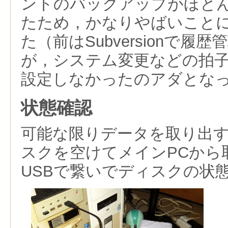
ントのバックアップがほと
たため，かなりやばいこと
た（前はSubversionで履
が，システム変更などの拍
設定しなかったのアダとな
状態確認
可能な限りデータを取り出す
スクを空けてメインPCから
USBで繋いでディスクの状