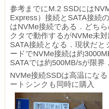
参考までにM.2 SSDにはNV
Express）
接続とSATA接続
はNVMe接続である．どちら
クタで動作するがNVMe未
SATA接続となる．現状だ
ードでNVMe接続は約3000
SATAでは約500MB/sが限界
NVMe接続SSD
は高温になる
ートシンクも同時に購入