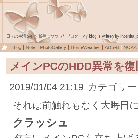
日々の生活を好き勝手につづったブログ（My blog is written by inoshita.j
Blog
Note
PhotoGallery
HomeWeather
ADS-B
NOA
メインPCのHDD異常を
2019/01/04 21:19
カテゴリー
それは前触れもなく大晦日
クラッシュ