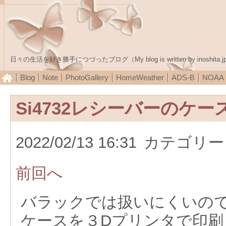
日々の生活を好き勝手につづったブログ（My blog is written by inoshita.j
Blog
Note
PhotoGallery
HomeWeather
ADS-B
NOA
Si4732レシーバーのケ
2022/02/13 16:31
カテゴリー
前回へ
バラックでは扱いにくいの
ケースを３Dプリンタで印刷