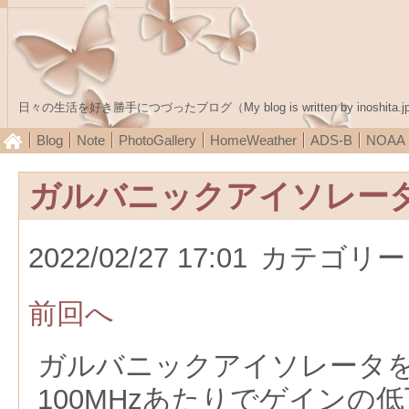
日々の生活を好き勝手につづったブログ（My blog is written by inoshita.j
Blog
Note
PhotoGallery
HomeWeather
ADS-B
NOA
ガルバニックアイソレー
2022/02/27 17:01
カテゴリー
前回へ
ガルバニックアイソレータ
100MHzあたりでゲインの