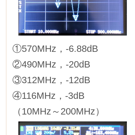
①570MHz，-6.88dB
②490MHz，-20dB
③312MHz，-12dB
④116MHz，-3dB
（10MHz～200MHz）