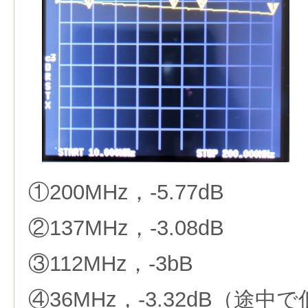
①200MHz，-5.77dB
②137MHz，-3.08dB
③112MHz，-3bB
④36MHz，-3.32dB（途