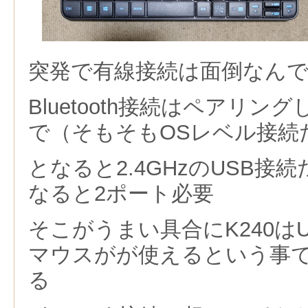
突発で有線接続は面倒なん
Bluetooth接続はペアリ
で（そもそもOSレベル接続
となると2.4GHzのUSB接
なると2ポート必要
そこがうまい具合にK240はU
マウスがが使えるという事
る