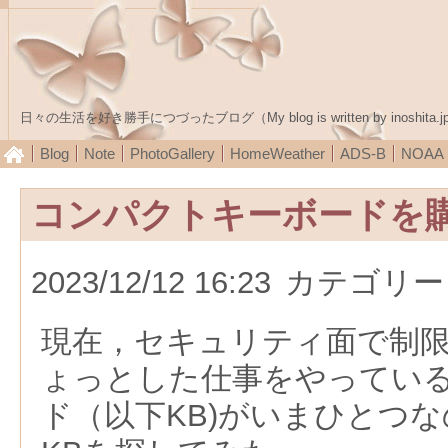
日々の生活を好き勝手につづったブログ（My blog is written by inoshita.j
Blog
Note
PhotoGallery
HomeWeather
ADS-B
NOA
コンパクトキーボードを
2023/12/12 16:23
カテゴリー
現在，セキュリティ面で制
ょっとした仕事をやってい
ド（以下KB)がいまひとつ