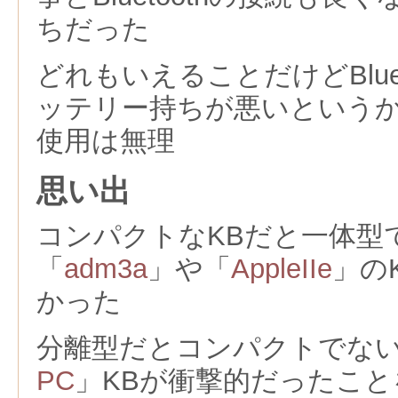
ちだった
どれもいえることだけどBluet
ッテリー持ちが悪いという
使用は無理
思い出
コンパクトなKBだと一体型
「
adm3a
」や「
AppleIIe
」の
かった
分離型だとコンパクトでな
PC
」KBが衝撃的だったこ