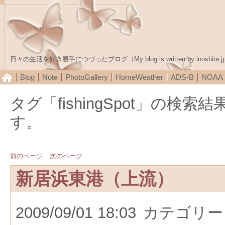
日々の生活を好き勝手につづったブログ（My blog is written by inoshita.j
Blog
Note
PhotoGallery
HomeWeather
ADS-B
NOA
タグ「fishingSpot」の検
す。
前のページ
次のページ
新居浜東港（上流）
2009/09/01 18:03
カテゴリー