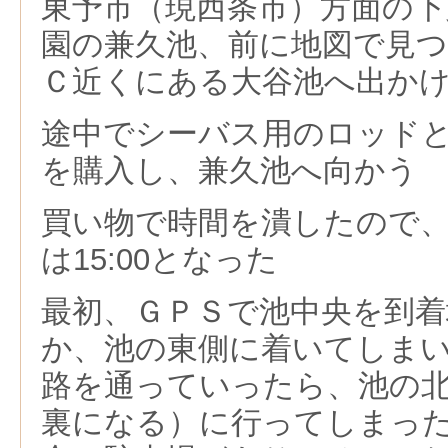
東予市（現西条市）方面の下
園の兼久池、前に地図で見
Ｃ近くにある大谷池へ出か
途中でシーバス用のロッド
を購入し、兼久池へ向かう
買い物で時間を潰したので
は15:00となった
最初、ＧＰＳで池中央を到
か、池の東側に着いてしま
路を通っていったら、池の
裏になる）に行ってしまっ