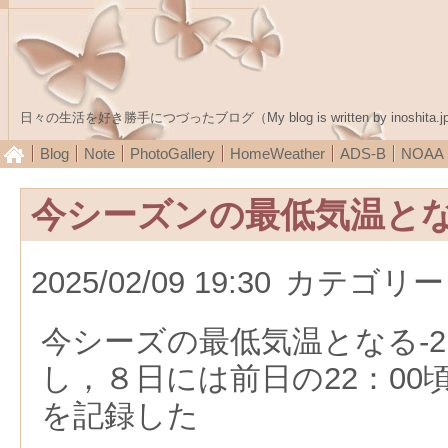
日々の生活を好き勝手につづったブログ（My blog is written by inoshita.j
Blog
Note
PhotoGallery
HomeWeather
ADS-B
NOA
今シーズンの最低気温と
2025/02/09 19:30
カテゴリー
今シーズの最低気温となる-2
し，８日には前日の22：00
を記録した