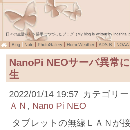
日々の生活を好き勝手につづったブログ（My blog is written by inoshita.j
Blog
Note
PhotoGallery
HomeWeather
ADS-B
NOA
NanoPi NEOサーバ異
生
2022/01/14 19:57
カテゴリー
ＡＮ
,
Nano Pi NEO
タブレットの無線ＬＡＮが