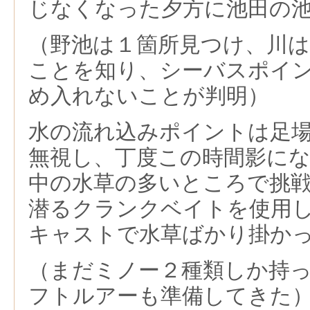
じなくなった夕方に池田の
（野池は１箇所見つけ、川
ことを知り、シーバスポイ
め入れないことが判明）
水の流れ込みポイントは足
無視し、丁度この時間影に
中の水草の多いところで挑
潜るクランクベイトを使用
キャストで水草ばかり掛か
（まだミノー２種類しか持
フトルアーも準備してきた