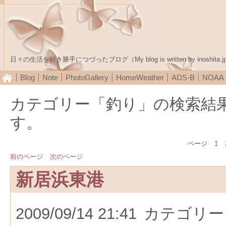
日々の生活を好き勝手につづったブログ（My blog is written by inoshita.j
Blog
Note
PhotoGallery
HomeWeather
ADS-B
NOA
カテゴリー「釣り」の検索結
す。
ページ
1
前のページ
次のページ
新居浜東港
2009/09/14 21:41
カテゴリー