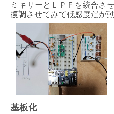
ミキサーとＬＰＦを統合さ
復調させてみて低感度だが
基板化