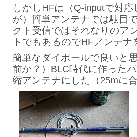
しかしHFは（Q-inputで
が）簡単アンテナでは駄目
クト受信ではそれなりのア
トでもあるのでHFアンテナ
簡単なダイポールで良いと思
前か？）BLC時代に作った
縮アンテナにした（25mに