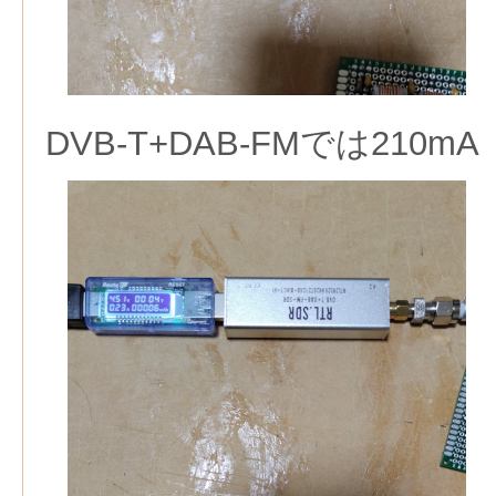
DVB-T+DAB-FMでは210mA