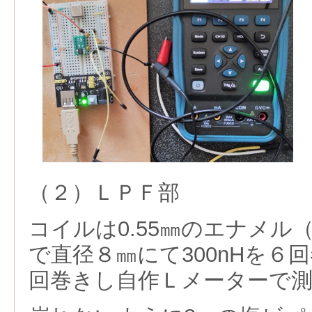
（２）ＬＰＦ部
コイルは0.55㎜のエナメル
で直径８㎜にて300nHを６回
回巻きし自作Ｌメーターで