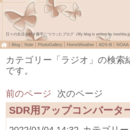
日々の生活を好き勝手につづったブログ（My blog is written by inoshita.j
Blog
Note
PhotoGallery
HomeWeather
ADS-B
NOA
カテゴリー「ラジオ」の検索
です。
前のページ
次のページ
SDR用アップコンバータ
2022/01/04 14:32
カテゴリー