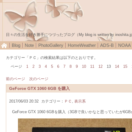
日々の生活を好き勝手につづったブログ（My blog is written by inoshita.j
Blog
Note
PhotoGallery
HomeWeather
ADS-B
NOA
カテゴリー「ＰＣ」の検索結果は以下のとおりです。
ページ
1
2
3
4
5
6
7
8
9
10
11
12
13
14
15
前のページ
次のページ
GeForce GTX 1060 6GB を購入
2017/06/03 20:32
カテゴリー：
ＰＣ
,
表示系
GeForce GTX 1060 6GBを購入（3GBで良いかなと思っていたが