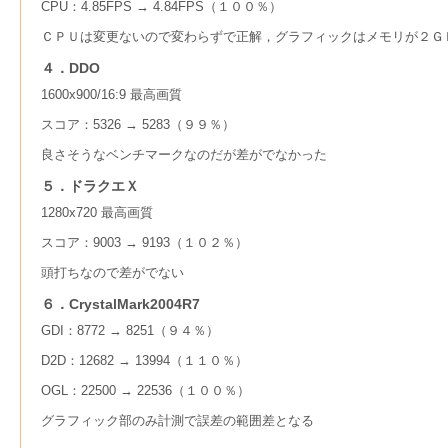
CPU：4.85FPS → 4.84FPS（１００％）
ＣＰＵは変更ないので変わらずで正解，グラフィックはメモリが２Ｇ
４．DDO
1600x900/16:9 最高画質
スコア：5326 → 5283（９９％）
良さそうなベンチマークなのだが差がでなかった
５．ドラクエＸ
1280x720 最高画質
スコア：9003 → 9193（１０２％）
頭打ちなので差がでない
６．CrystalMark2004R7
GDI：8772 → 8251（９４％）
D2D：12682 → 13994（１１０％）
OGL：22500 → 22536（１００％）
グラフィック部のみ計測で誤差の範囲差となる