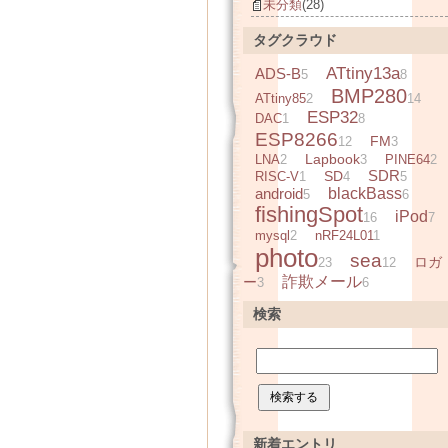
未分類
(28)
タグクラウド
ATtiny13a
ADS-B
5
8
BMP280
ATtiny85
2
14
ESP32
DAC
1
8
ESP8266
FM
12
3
Lapbook
LNA
2
3
PINE64
2
SDR
SD
RISC-V
1
4
5
android
blackBass
5
6
fishingSpot
iPod
16
7
mysql
2
nRF24L01
1
photo
sea
ロガ
23
12
詐欺メール
ー
3
6
検索
新着エントリ