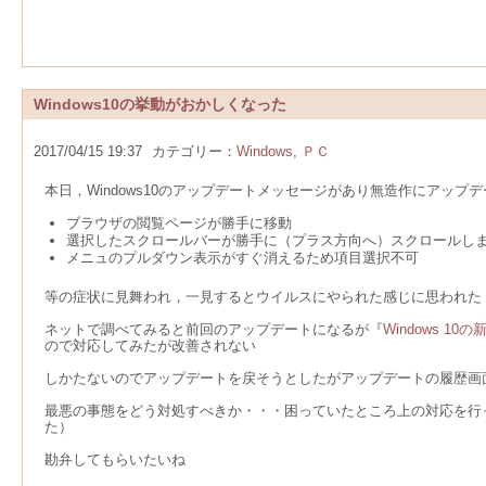
Windows10の挙動がおかしくなった
2017/04/15 19:37
カテゴリー：
Windows
,
ＰＣ
本日，Windows10のアップデートメッセージがあり無造作にアップ
ブラウザの閲覧ページが勝手に移動
選択したスクロールバーが勝手に（プラス方向へ）スクロールし
メニュのプルダウン表示がすぐ消えるため項目選択不可
等の症状に見舞われ，一見するとウイルスにやられた感じに思われた
ネットで調べてみると前回のアップデートになるが『
Windows 
ので対応してみたが改善されない
しかたないのでアップデートを戻そうとしたがアップデートの履歴画
最悪の事態をどう対処すべきか・・・困っていたところ上の対応を行
た）
勘弁してもらいたいね