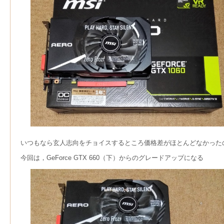
いつもなら玄人志向をチョイスするところ価格差がほとんどなかったの
今回は，GeForce GTX 660（下）からのグレードアップになる