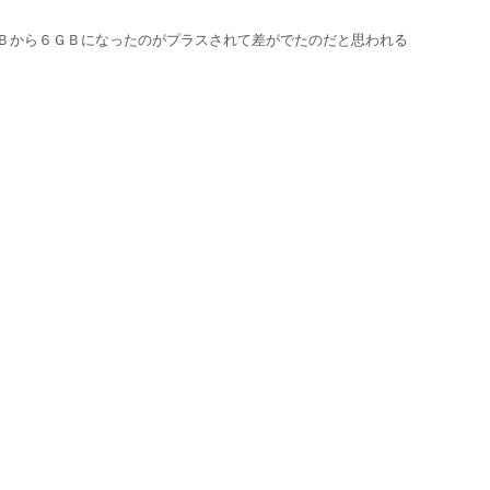
Ｂから６ＧＢになったのがプラスされて差がでたのだと思われる