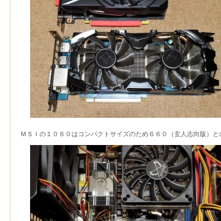
ＭＳＩの１０６０はコンパクトサイズのため６６０（玄人志向版）と