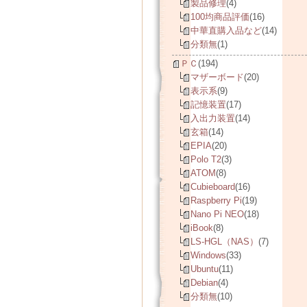
製品修理
(4)
100均商品評価
(16)
中華直購入品など
(14)
分類無
(1)
ＰＣ
(194)
マザーボード
(20)
表示系
(9)
記憶装置
(17)
入出力装置
(14)
玄箱
(14)
EPIA
(20)
Polo T2
(3)
ATOM
(8)
Cubieboard
(16)
Raspberry Pi
(19)
Nano Pi NEO
(18)
iBook
(8)
LS-HGL（NAS）
(7)
Windows
(33)
Ubuntu
(11)
Debian
(4)
分類無
(10)