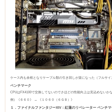
ケース内も余裕となりケーブル類の引き回しが楽になった（フルサイ
ベンチマーク
CPUはFX4100で交換してないのでさほどの性能向上は見込めない
例）《６６０》 → 《１０６０（６ＧＢ）》
１．ファイナルファンタジーXIV：紅蓮のリベレーター ベンチマ