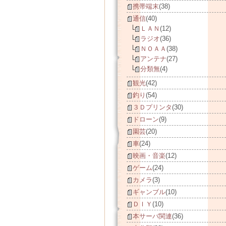
携帯端末
(38)
通信
(40)
ＬＡＮ
(12)
ラジオ
(36)
ＮＯＡＡ
(38)
アンテナ
(27)
分類無
(4)
観光
(42)
釣り
(54)
３Ｄプリンタ
(30)
ドローン
(9)
園芸
(20)
車
(24)
映画・音楽
(12)
ゲーム
(24)
カメラ
(3)
ギャンブル
(10)
ＤＩＹ
(10)
本サーバ関連
(36)