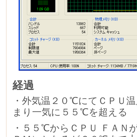
経過
・外気温２０℃にてＣＰＵ温
まり一気に５５℃を超える
・５５℃からＣＰＵ ＦＡＮ