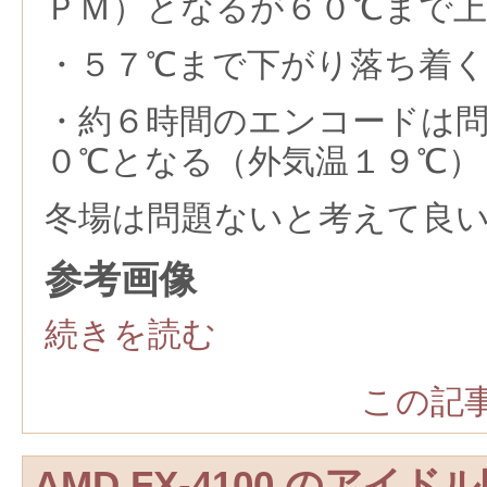
ＰＭ）となるが６０℃まで上
・５７℃まで下がり落ち着く
・約６時間のエンコードは
０℃となる（外気温１９℃）
冬場は問題ないと考えて良
参考画像
続きを読む
この記事
AMD FX-4100 のア