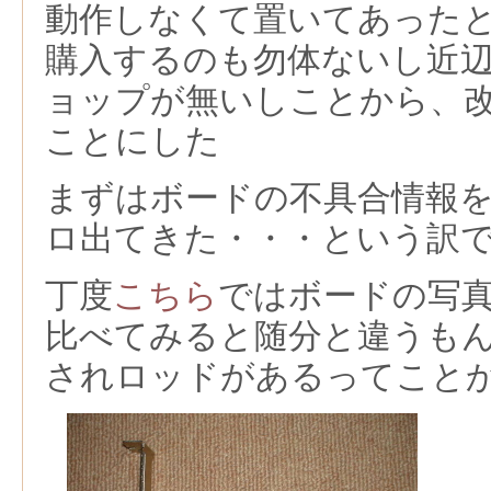
動作しなくて置いてあった
購入するのも勿体ないし近
ョップが無いしことから、
ことにした
まずはボードの不具合情報
ロ出てきた・・・という訳
丁度
こちら
ではボードの写
比べてみると随分と違うも
されロッドがあるってこと