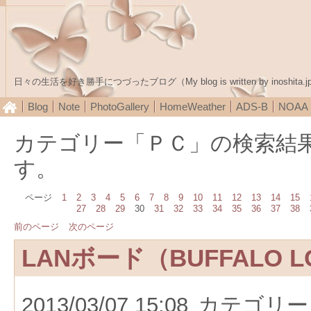
日々の生活を好き勝手につづったブログ（My blog is written by inoshita.j
Blog
Note
PhotoGallery
HomeWeather
ADS-B
NOA
カテゴリー「ＰＣ」の検索結
す。
ページ
1
2
3
4
5
6
7
8
9
10
11
12
13
14
15
27
28
29
30
31
32
33
34
35
36
37
38
前のページ
次のページ
LANボード（BUFFALO LG
2013/03/07 15:08
カテゴリー