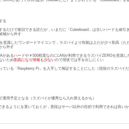
する
換するだけで復旧できる訳だが，いまだに「Cubieboard」は古いハードも値
候補から外す
ているラズパイを意識したワンボードマイコンで，ラズパイより性能は上だが少々割高
から外す
ATAがあるハードや￥500程度なのにLANが利用できるラズパイZEROを意
ないため
割高になり情報も少ない
ので現状では手を出しにくい
「Raspberry Pi」を入手して検証することにした（現状のラズパイだと
るまで運用予定となる（ラズパイが優秀なら入れ替えるかも）
でも稼働できるようにを置いておくが，普段はサーバ以外の目的で利用できれば良い