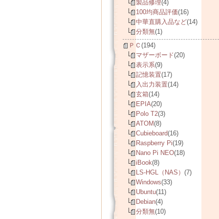
製品修理
(4)
100均商品評価
(16)
中華直購入品など
(14)
分類無
(1)
ＰＣ
(194)
マザーボード
(20)
表示系
(9)
記憶装置
(17)
入出力装置
(14)
玄箱
(14)
EPIA
(20)
Polo T2
(3)
ATOM
(8)
Cubieboard
(16)
Raspberry Pi
(19)
Nano Pi NEO
(18)
iBook
(8)
LS-HGL（NAS）
(7)
Windows
(33)
Ubuntu
(11)
Debian
(4)
分類無
(10)