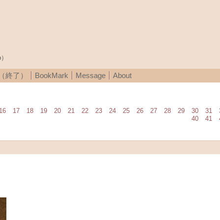
p）
A（終了）
BookMark
Message
About
16
17
18
19
20
21
22
23
24
25
26
27
28
29
30
31
40
41