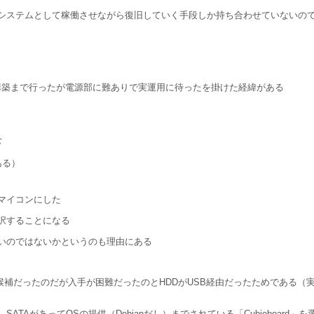
システムとして稼働させながら復旧していく手段しか持ち合わせていないの
の構築まで行ったが電源部に難ありで実運用に待ったを掛けた経緯がある
む
ある）
マイコンにした
択することになる
いのではないかというのも理由にある
Pi」が第一候補だったのだが入手が困難だったのとHDDがUSB経由だったためであ
AがあってOSの提供（Debianだし）までされている「Cubieboard