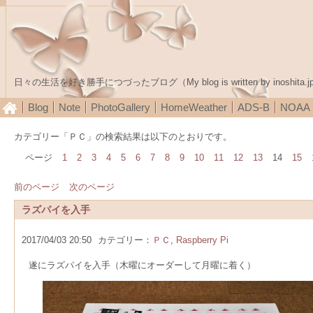
日々の生活を好き勝手につづったブログ（My blog is written by inoshita.j
Blog
Note
PhotoGallery
HomeWeather
ADS-B
NOA
カテゴリー「ＰＣ」の検索結果は以下のとおりです。
ページ
1
2
3
4
5
6
7
8
9
10
11
12
13
14
15
前のページ
次のページ
ラズパイを入手
2017/04/03 20:50
カテゴリー：
ＰＣ
,
Raspberry Pi
遂にラズパイを入手（木曜にオーダーして月曜に着く）