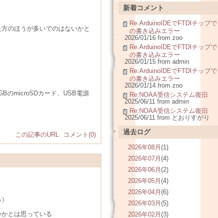
新着コメント
Re:ArduinoIDEでFTDIチップで
た方のほうが多いでのはないかと
の書き込みエラー
2026/01/16 from zoo
Re:ArduinoIDEでFTDIチップで
の書き込みエラー
2026/01/15 from admin
Re:ArduinoIDEでFTDIチップで
の書き込みエラー
2026/01/14 from zoo
、4GBのmicroSDカード、USB電源
Re:NOAA受信システム復旧
2025/06/11 from admin
Re:NOAA受信システム復旧
2025/06/11 from とおりすがり
過去ログ
この記事のURL
コメント(0)
2026年08月
(1)
2026年07月
(4)
2026年06月
(2)
2026年05月
(4)
2026年04月
(6)
る）
2026年03月
(5)
いかとは思っている
2026年02月
(3)