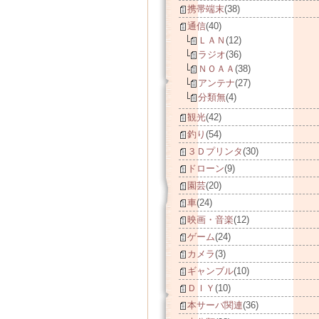
携帯端末
(38)
通信
(40)
ＬＡＮ
(12)
ラジオ
(36)
ＮＯＡＡ
(38)
アンテナ
(27)
分類無
(4)
観光
(42)
釣り
(54)
３Ｄプリンタ
(30)
ドローン
(9)
園芸
(20)
車
(24)
映画・音楽
(12)
ゲーム
(24)
カメラ
(3)
ギャンブル
(10)
ＤＩＹ
(10)
本サーバ関連
(36)