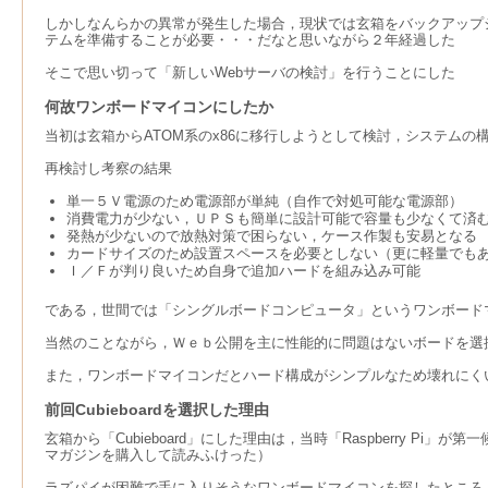
しかしなんらかの異常が発生した場合，現状では玄箱をバックアップ
テムを準備することが必要・・・だなと思いながら２年経過した
そこで思い切って「新しいWebサーバの検討」を行うことにした
何故ワンボードマイコンにしたか
当初は玄箱からATOM系のx86に移行しようとして検討，システム
再検討し考察の結果
単一５Ｖ電源のため電源部が単純（自作で対処可能な電源部）
消費電力が少ない，ＵＰＳも簡単に設計可能で容量も少なくて済
発熱が少ないので放熱対策で困らない，ケース作製も安易となる
カードサイズのため設置スペースを必要としない（更に軽量でも
Ｉ／Ｆが判り良いため自身で追加ハードを組み込み可能
である，世間では「シングルボードコンピュータ」というワンボード
当然のことながら，Ｗｅｂ公開を主に性能的に問題はないボードを選
また，ワンボードマイコンだとハード構成がシンプルなため壊れにく
前回Cubieboardを選択した理由
玄箱から「Cubieboard」にした理由は，当時「Raspberry 
マガジンを購入して読みふけった）
ラズパイが困難で手に入りそうなワンボードマイコンを探したところ，SAT