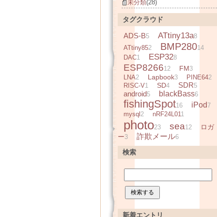
未分類
(28)
タグクラウド
ATtiny13a
ADS-B
5
8
BMP280
ATtiny85
2
14
ESP32
DAC
1
8
ESP8266
FM
12
3
Lapbook
LNA
2
3
PINE64
2
SDR
SD
RISC-V
1
4
5
android
blackBass
5
6
fishingSpot
iPod
16
7
mysql
2
nRF24L01
1
photo
sea
ロガ
23
12
詐欺メール
ー
3
6
検索
新着エントリ