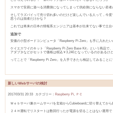
スマホで安易に遊べる消費側になってしまって供給側にならない若者
そしてラズパイって売り切れ多いのだけど楽しんでいる人って，今度
思うのは拙者だけかな？
これでは将来の日本の情報系エンジニアは基本が出来てない事で土台
追加で
安価の小型ボードコンピュータ「Raspberry Pi Zero」も手に入
ケイエスワイのキット「Raspberry Pi Zero Base Kit」という商品で、
アダプタなどがセットで価格は税込￥3,240となっているのがあるけ
ってことで「Raspberry Pi Zero」を入手できたら検証してみること
新しいWebサーバの検討
2017/03/31 20:33
カテゴリー：
Raspberry Pi
,
ＰＣ
Ｗｅｂサーバ兼ホームサーバを玄箱からCubieboardに切り替え
２４Ｈ運転でリスタートは数回行ったが電源を切ることはない運用で