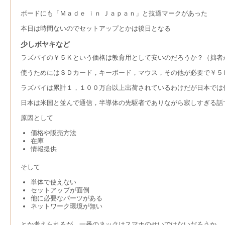
ボードにも「Ｍａｄｅ ｉｎ Ｊａｐａｎ」と技適マークがあった
本日は時間ないのでセットアップとかは後日となる
少しボヤキなど
ラズパイの￥５Ｋという価格は教育用として安いのだろうか？（拙者
使うためにはＳＤカード，キーボード，マウス，その他が必要で￥５
ラズパイは累計１，１００万台以上出荷されているわけだが日本では
日本は米国と並んで通信，半導体の先駆者でありながら寂しすぎる話
原因として
価格や販売方法
在庫
情報提供
そして
単体で使えない
セットアップが面倒
他に必要なパーツがある
ネットワーク環境が無い
とか考えられるが，一番のネックはスマホのせいではないだろうか