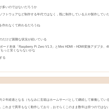
が多いのではないだろうか
ソフトウェアなど制作する年代ではなく，既に制作している人や製作してい
を作れなくて終わるだろうね
れたいのだけど困難な状況が続いている
ボード本体「Raspberry Pi Zero V1.3」とMini HDMI－HDMI変換アダプタ
どもっと安くならないかな
にする
てから約２年経過となる（ちなみに玄箱はホームサーバとして継続して稼働してい
，これまで異常もなく動作しており，おそらくこのまま数年は持つのではな