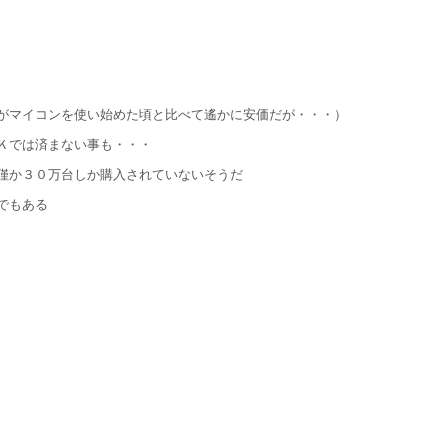
がマイコンを使い始めた頃と比べて遙かに安価だが・・・）
Ｋでは済まない事も・・・
僅か３０万台しか購入されていないそうだ
でもある