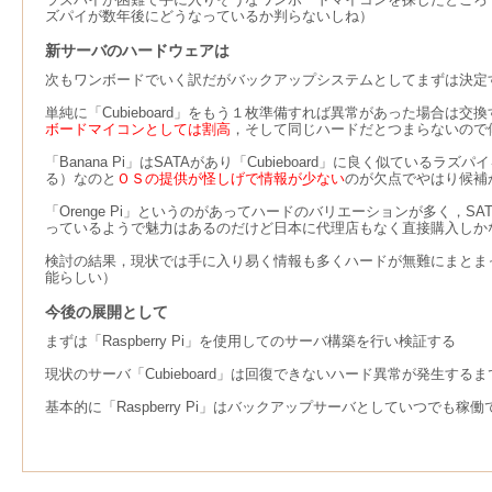
ズパイが数年後にどうなっているか判らないしね）
新サーバのハードウェアは
次もワンボードでいく訳だがバックアップシステムとしてまずは決定
単純に「Cubieboard」をもう１枚準備すれば異常があった場合は交
ボードマイコンとしては割高
，そして同じハードだとつまらないので
「Banana Pi」はSATAがあり「Cubieboard」に良く似
る）なのと
ＯＳの提供が怪しげで情報が少ない
のが欠点でやはり候補
「Orenge Pi」というのがあってハードのバリエーションが多く，S
っているようで魅力はあるのだけど日本に代理店もなく直接購入しか
検討の結果，現状では手に入り易く情報も多くハードが無難にまとまっている
能らしい）
今後の展開として
まずは「Raspberry Pi」を使用してのサーバ構築を行い検証する
現状のサーバ「Cubieboard」は回復できないハード異常が発生す
基本的に「Raspberry Pi」はバックアップサーバとしていつ